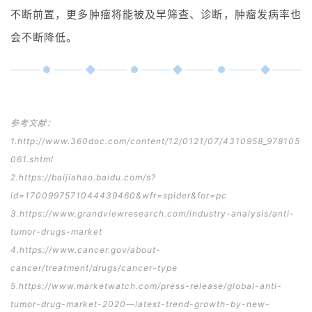
不断前置，更多肿瘤将能被及早筛查、诊断，肿瘤发病率也
会不断降低。
参考文献：
1.http://www.360doc.com/content/12/0121/07/4310958_978105
061.shtml
2.https://baijiahao.baidu.com/s?
id=1700997571044439460&wfr=spider&for=pc
3.https://www.grandviewresearch.com/industry-analysis/anti-
tumor-drugs-market
4.https://www.cancer.gov/about-
cancer/treatment/drugs/cancer-type
5.https://www.marketwatch.com/press-release/global-anti-
tumor-drug-market-2020—latest-trend-growth-by-new-