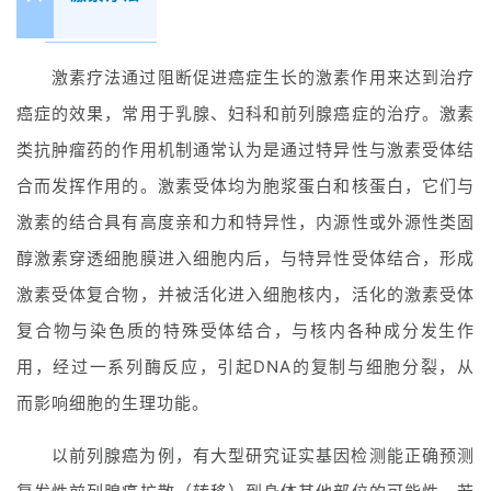
n
g
l
激素疗法通过阻断促进癌症生长的激素作用来达到治疗
i
癌症的效果，常用于乳腺、妇科和前列腺癌症的治疗。激素
s
h
类抗肿瘤药的作用机制通常认为是通过特异性与激素受体结
合而发挥作用的。激素受体均为胞浆蛋白和核蛋白，它们与
联
激素的结合具有高度亲和力和特异性，内源性或外源性类固
系
醇激素穿透细胞膜进入细胞内后，与特异性受体结合，形成
我
们
激素受体复合物，并被活化进入细胞核内，活化的激素受体
复合物与染色质的特殊受体结合，与核内各种成分发生作
用，经过一系列酶反应，引起DNA的复制与细胞分裂，从
而影响细胞的生理功能。
以前列腺癌为例，有大型研究证实基因检测能正确预测