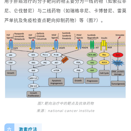
用于肝癌治疗的分子靶向药物主要分为一线药物（如索拉非
B
尼、仑伐替尼）与二线药物（如瑞格非尼、卡博替尼、雷莫
D
投
芦单抗及免疫检查点靶向抑制药物）等（图7）。
融
资
平
台
登录
注册
药
时
代
学
苑
图7.靶向治疗中的靶点及抗体药物
A
来源：national cancer institute
l
l
E
六
激素疗法