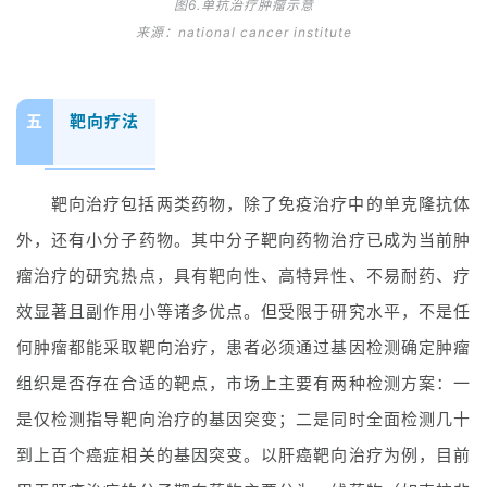
图6.单抗治疗肿瘤示意
首
来源：national cancer institute
页
药
五
靶向疗法
资
讯
靶向治疗包括两类药物，除了免疫治疗中的单克隆抗体
视
外，还有小分子药物。其中分子靶向药物治疗已成为当前肿
频
瘤治疗的研究热点，具有靶向性、高特异性、不易耐药、疗
专
区
效显著且副作用小等诸多优点。但受限于研究水平，不是任
何肿瘤都能采取靶向治疗，患者必须通过基因检测确定肿瘤
精
组织是否存在合适的靶点，市场上主要有两种检测方案：一
彩
活
是仅检测指导靶向治疗的基因突变；二是同时全面检测几十
动
到上百个癌症相关的基因突变。以肝癌靶向治疗为例，目前