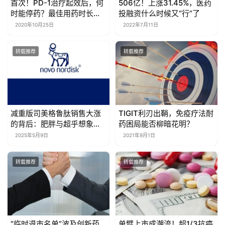
首次！PD-1治疗起效后，何
506亿！上涨31.45%，医药
时能停药？最佳用药时长研
投融资什么时候又“行”了
究出世，顶级期刊《JCO》
2020年10月25日
2022年7月11日
给你答案
转载推荐
转载推荐
减重版司美格鲁肽销售大涨
TIGIT利刃出鞘，免疫疗法耐
的背后：肥胖与超乎想象的
药困局能否柳暗花明？
社会负担
2025年5月9日
2021年9月1日
转载推荐
转载推荐
“临时退市名单”波及创新药
单臂上市成潮流！超1/3抗癌