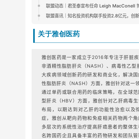
联盟动态｜君圣泰宣布任命 Leigh MacConel
联盟喜讯｜知名投资机构联手投资2.8亿元，创
关于雅创医药
雅创医药是一家成立于2016年专注于肝脏
非酒精性脂肪肝炎（NASH）、病毒性乙型肝炎（
大疾病领域创新药的研发和商业化，解决国
性脂肪肝炎（NASH）方面，雅创针对这一
通过单药或联合用药的临床策略，在全球范
型肝炎（HBV）方面，雅创针对乙肝病毒
布局，以期达到对乙肝的功能性治愈以及
症，雅创从靶向药物和免疫相关药物两个角
多层次的系统性治疗提高肝癌患者的整体生
名跨国药企且具备丰富的药物研发和团队管