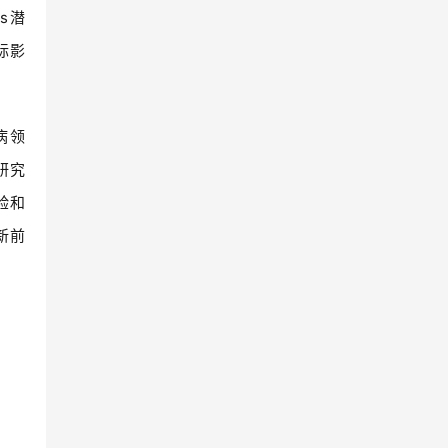
s潜
际影
病领
研究
验和
新前