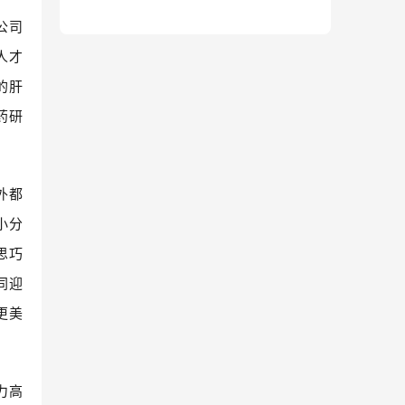
公司
人才
的肝
药研
外都
小分
思巧
同迎
更美
力高