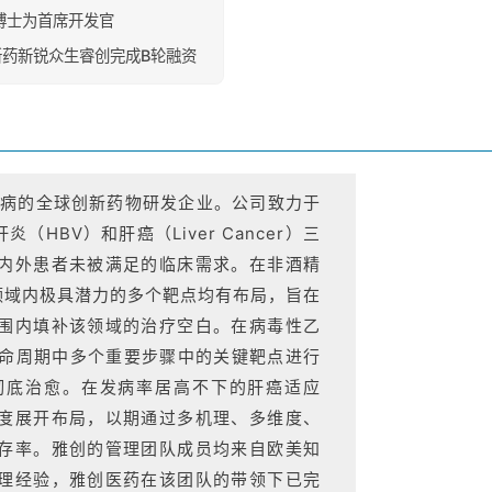
l 博士为首席开发官
新药新锐众生睿创完成B轮融资
疾病的全球创新药物研发企业。公司致力于
HBV）和肝癌（Liver Cancer）三
内外患者未被满足的临床需求。在非酒精
领域内极具潜力的多个靶点均有布局，旨在
围内填补该领域的治疗空白。在病毒性乙
生命周期中多个重要步骤中的关键靶点进行
彻底治愈。在发病率居高不下的肝癌适应
度展开布局，以期通过多机理、多维度、
存率。雅创的管理团队成员均来自欧美知
理经验，雅创医药在该团队的带领下已完