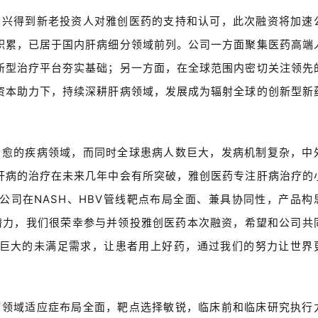
高兴得到新老投资人对雅创医药的支持和认可，此次融资将加速
积累，已居于国内肝病细分领域前列。公司一方面聚集医药高端
新型治疗平台夯实基础；另一方面，在全球范围内密切关注领先
资本助力下，持续深耕肝病领域，发展成为辐射全球的创新型新
治愈的疾病领域，而同时全球患病人数巨大，发病机制复杂，中
肝病的治疗在未来几年中会有所突破，雅创医药专注肝病治疗的
公司在NASH、HBV管线靶点布局全面、兼具协同性，产品构
ass潜力，我们很荣幸参与并领投雅创医药本次融资，希望和公司共
巨大的未满足需求，让患者用上好药，通过我们的努力让世界
病领域适应症布局全面，靶点选择敏锐，临床前和临床研究执行