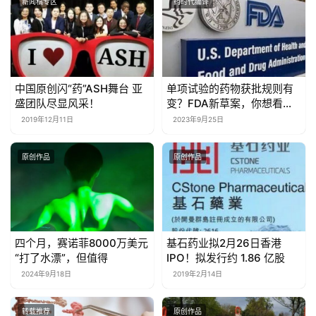
新闻稿专区
药时代编译
中国原创闪“药”ASH舞台 亚
单项试验的药物获批规则有
盛团队尽显风采！
变？FDA新草案，你想看的
全在这了……
2019年12月11日
2023年9月25日
原创作品
原创作品
四个月，赛诺菲8000万美元
基石药业拟2月26日香港
“打了水漂”，但值得
IPO！拟发行约 1.86 亿股
2024年9月18日
2019年2月14日
转载推荐
原创作品