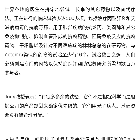
世界各地的医生在拼命地尝试一长串的其它药物以及替代疗
法。正在进行的临床试验多达500多项，
包括治疗丙型肝炎和艾
滋病病毒的抗病毒药、用于肺部疾病的抗炎药、类固醇和其它
免疫抑制剂、抑制血管形成的抗癌药物、阻碍免疫反应的抗癌
药物、干细胞以及针对不同适应症的林林总总的在研药物。
与
Actemra类似
的药物的试验至少有16个。
试验数目之多，人们
必须创建专门的网站以保持追踪并帮助招募研究所需的数百万
参与者。
June教授表示：“有很多多余的试验，它们不是根据科学而是根
据公司的产品规划来确定优先级的。它们用光了病人。基础资
源没有被合理分配。”
大约八年前，细胞因子风暴几乎要夺走当时刚刚7岁的Emily