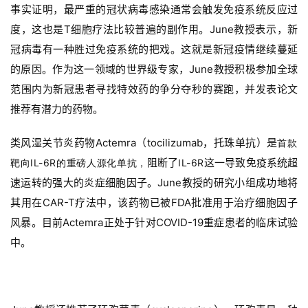
事实证明，最严重的冠状病毒感染通常会触发免疫系统反应过
度，这也是
T细胞疗法比较普遍
的副作用。
June教授表示，新
冠
病毒有一种胜过免疫系统的把戏。
这就是新冠疫情继续蔓延
的原因。
作为这一领域的世界级专家，June教授积极参加全球
范围内为新冠患者寻找特效药的争分夺秒的赛跑，并发表论文
推荐有潜力的药物。
类风湿关节炎药物
Actemra（tocilizumab
，托珠单抗
）是
首款
阻断了
这一导致免疫系统超
靶向IL-6R的重磅人源化单抗，
IL-6R
速运转的强大的炎症细胞因子。June教授的研究小组成功地将
其用在CAR-T疗法中，
该药物已被FDA批准用于治疗细胞因子
风暴。
目前
Actemra
正处于针对COVID-19重症患者的临床试验
中。