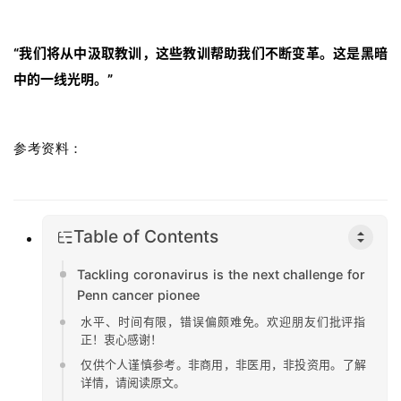
l
E
“我们将从中汲取教训，这些教训帮助我们不断变革。这是黑暗
n
中的一线光明。”
g
l
i
s
参考资料：
h
联
Table of Contents
系
我
Tackling coronavirus is the next challenge for
们
Penn cancer pionee
水平、时间有限，错误偏颇难免。欢迎朋友们批评指
正！衷心感谢！
仅供个人谨慎参考。非商用，非医用，非投资用。了解
详情，请阅读原文。