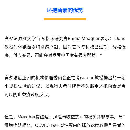
环孢菌素的优势
首
页
宾夕法尼亚大学首席临床研究官Emma Meagher表示：“June
教授对环孢菌素特别感兴趣，因为它的专利权已过期，价格低
药
资
廉，供应充足，可能会对发展中国家有很大帮助。”
讯
视
宾夕法尼亚州的机构伦理委员会正在考虑June教授提出的一项
频
小规模试验的建议，以观察患者住院后不久服用环孢菌素是否
专
可以防止免疫过度反应。
区
精
但是，Meagher提醒道，风险与收益之间的权衡并非易事。与T
彩
细胞疗法相比，COVID-19中炎性蛋白的释放速度较慢且患者的
活