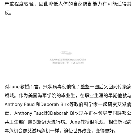
严重程度较轻，因此降低人体的自然防御能力有可能适得其
动
反。
B
D
投
融
展望未来
资
平
台
登录
注册
药
对June教授而言，冠状病毒使他饶了整整一圈后又回到传染病
时
领域。作为美国海军学院的毕业生，在职业生涯的早期他就与
代
学
Anthony Fauci和Deborah Birx等政府科学家一起研究艾滋病
苑
毒，Anthony Fauci和Deborah Birx现在正在领导美国联邦公
共卫生部门应对新冠大流行病。June教授很乐观，相信新冠病
A
毒危机会像艾滋病危机一样，迫使世界改变，变得更好。
l