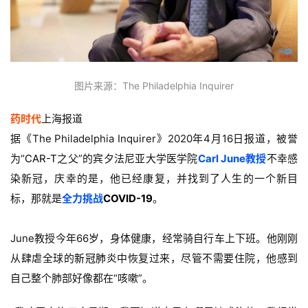
图片来源：The Philadelphia Inquirer
药时代
上海报道
据《The Philadelphia Inquirer》2020年4月16日报道，被誉
为“
CAR-T
之父”的
宾夕法尼亚大学医学院
C
arl June教授
不幸感
染新冠，庆幸的是，他已经康复，并找到了人生的一个新目
标，那就是
全力挑战
COVID-19
。
June教授今年66岁，身体健康，经常
骑自行车上下班。他刚
刚
从肆虐全球的
新冠肺炎
中恢复过来，
尽管不需要住院，他感到
自己整个肺部好像都在“咳嗽”。