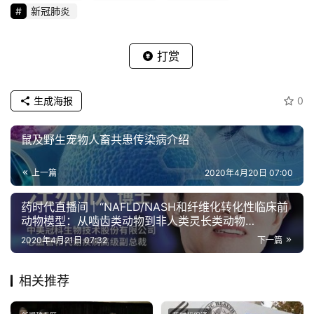
新冠肺炎
打赏
生成海报
0
鼠及野生宠物人畜共患传染病介绍
上一篇
2020年4月20日 07:00
药时代直播间｜“NAFLD/NASH和纤维化转化性临床前
动物模型：从啮齿类动物到非人类灵长类动物
（NHP）”网络研讨会问题解答
2020年4月21日 07:32
下一篇
相关推荐