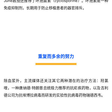
June教授还推荐了环孢菌素（cyclosporine）。环孢素是一种
免疫抑制剂，长期用于防止移植患者的器官排斥。
重复而多余的努力
除血浆外，主流媒体还关注其它两种潜在的治疗方法：羟氯
喹，一种唐纳德·特朗普总统极力推荐的抗疟疾药物，以及吉利
德公司为抗埃博拉病毒而研发的实验性抗病毒药物瑞德西韦。