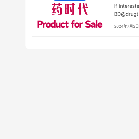
If interes
BD@drugti
2024年7月2日