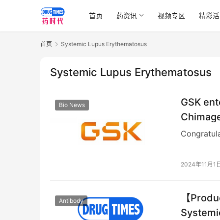
首页
药资讯
视频专区
精彩活
首页
Systemic Lupus Erythematosus
Systemic Lupus Erythematosus
GSK ent
Bio News
Chimage
Congratul
2024年11月1
【Product
Antibody
Systemi