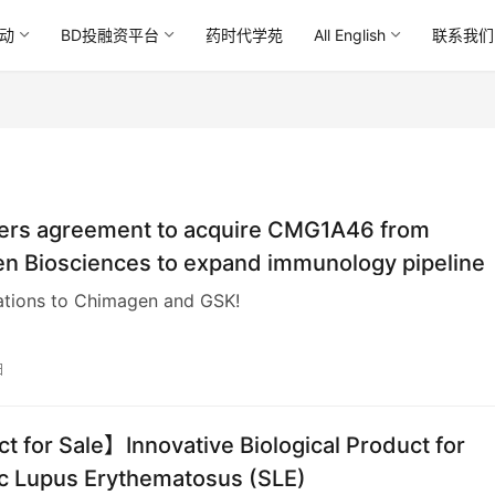
动
BD投融资平台
药时代学苑
All English
联系我们
ers agreement to acquire CMG1A46 from
n Biosciences to expand immunology pipeline
ations to Chimagen and GSK!
日
 for Sale】Innovative Biological Product for
c Lupus Erythematosus (SLE)