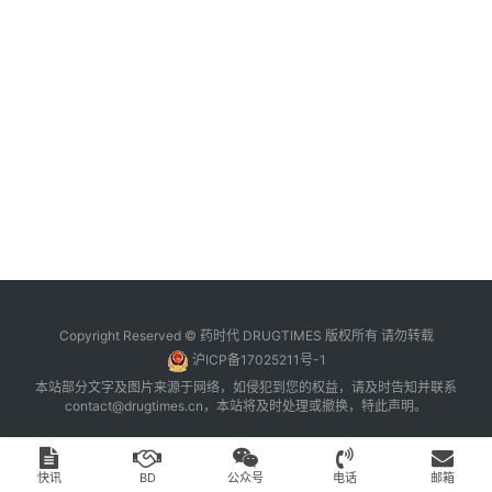
台
登录
注册
药
时
代
学
苑
A
l
l
E
Copyright Reserved © 药时代 DRUGTIMES 版权所有 请勿转载
n
沪ICP备17025211号-1
g
本站部分文字及图片来源于网络，如侵犯到您的权益，请及时告知并联系
l
contact@drugtimes.cn
，本站将及时处理或撤换，特此声明。
i
s
h
快讯
BD
公众号
电话
邮箱