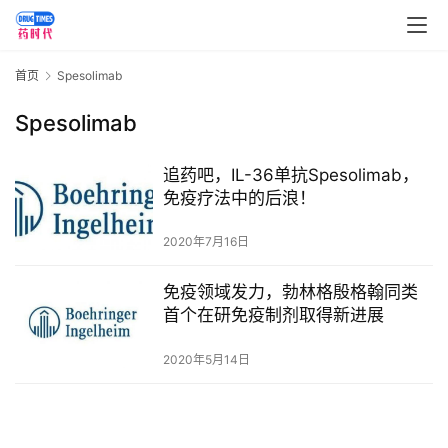
讯
视
首页
Spesolimab
频
专
Spesolimab
区
追药吧，IL-36单抗Spesolimab，
精
免疫疗法中的后浪！
彩
活
2020年7月16日
动
免疫领域发力，勃林格殷格翰同类
首个在研免疫制剂取得新进展
B
D
2020年5月14日
投
融
资
平