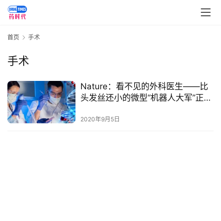
讯
视
首页
手术
频
专
手术
区
Nature：看不见的外科医生——比
精
头发丝还小的微型“机器人大军”正在
彩
走来
活
2020年9月5日
动
B
D
投
融
资
平