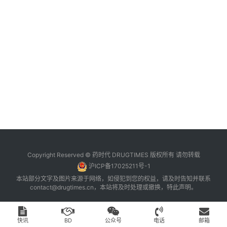
台
登录
注册
药
时
代
学
苑
A
l
l
E
Copyright Reserved © 药时代 DRUGTIMES 版权所有 请勿转载
n
沪ICP备17025211号-1
g
本站部分文字及图片来源于网络，如侵犯到您的权益，请及时告知并联系
l
contact@drugtimes.cn
，本站将及时处理或撤换，特此声明。
i
s
h
快讯
BD
公众号
电话
邮箱