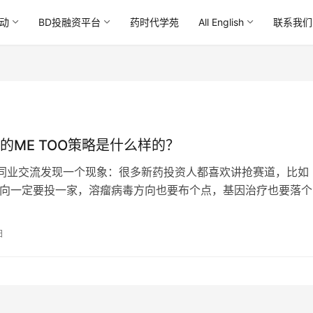
动
BD投融资平台
药时代学苑
All English
联系我们
的ME TOO策略是什么样的？
同业交流发现一个现象：很多新药投资人都喜欢讲抢赛道，比如
C方向一定要投一家，溶瘤病毒方向也要布个点，基因治疗也要落个
特异性抗体、细胞治疗…
日