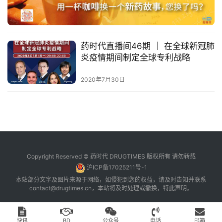
台
登录
注册
药
药时代直播间46期 ｜ 在全球新冠肺
时
炎疫情期间制定全球专利战略​
代
学
2020年7月30日
苑
A
l
l
E
Copyright Reserved © 药时代 DRUGTIMES 版权所有 请勿转载
n
沪ICP备17025211号-1
g
本站部分文字及图片来源于网络，如侵犯到您的权益，请及时告知并联系
l
contact@drugtimes.cn
，本站将及时处理或撤换，特此声明。
i
s
h
快讯
BD
公众号
电话
邮箱