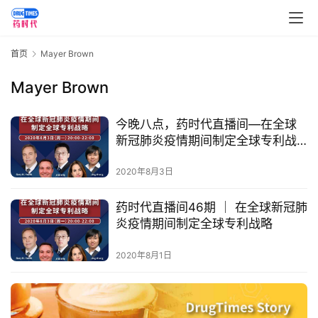
讯
视
首页
Mayer Brown
频
专
Mayer Brown
区
今晚八点，药时代直播间—在全球
精
新冠肺炎疫情期间制定全球专利战
略​
彩
2020年8月3日
活
动
药时代直播间46期 ｜ 在全球新冠肺
炎疫情期间制定全球专利战略​
B
D
2020年8月1日
投
融
资
平