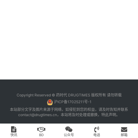
台
登录
注册
药
时
代
学
苑
A
l
l
E
Copyright Reserved © 药时代 DRUGTIMES 版权所有 请勿转载
n
沪ICP备17025211号-1
g
本站部分文字及图片来源于网络，如侵犯到您的权益，请及时告知并联系
l
contact@drugtimes.cn
，本站将及时处理或撤换，特此声明。
i
s
h
快讯
BD
公众号
电话
邮箱