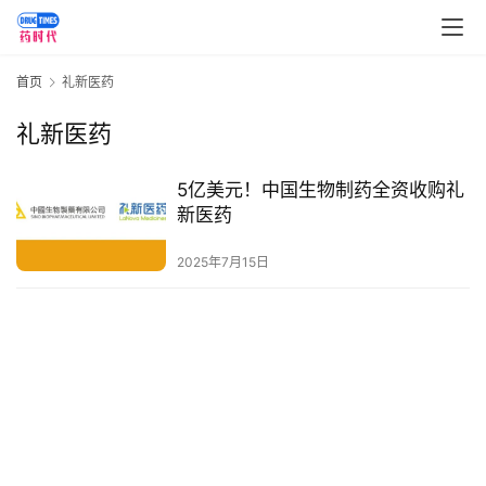
讯
视
首页
礼新医药
频
专
礼新医药
区
5亿美元！中国生物制药全资收购礼
精
新医药
彩
活
2025年7月15日
动
B
D
投
融
资
平