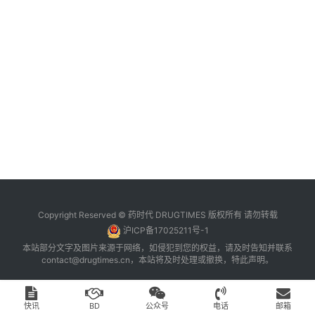
台
登录
注册
药
时
代
学
苑
A
l
l
E
Copyright Reserved © 药时代 DRUGTIMES 版权所有 请勿转载
n
沪ICP备17025211号-1
g
本站部分文字及图片来源于网络，如侵犯到您的权益，请及时告知并联系
l
contact@drugtimes.cn
，本站将及时处理或撤换，特此声明。
i
s
h
快讯
BD
公众号
电话
邮箱