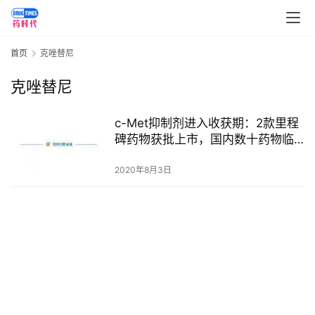
讯
视
首页
克唑替尼
频
专
克唑替尼
区
c-Met抑制剂进入收获期：2款里程
精
碑药物获批上市，国内数十药物临
彩
床进行中！
活
2020年8月3日
动
B
D
投
融
资
平