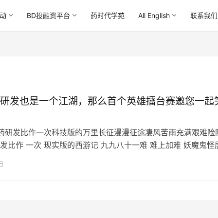
动
BD投融资平台
药时代学苑
All English
联系我们
研发也是一个江湖，那么首个英雄擂台赛邀您一起
药研发比作一次科技版的万里长征漫漫征途凄风苦雨充满艰难险
发比作 一次 现实版的西游记 九九八十一难 难上加难 妖魔鬼怪
失败犹如家常…
日