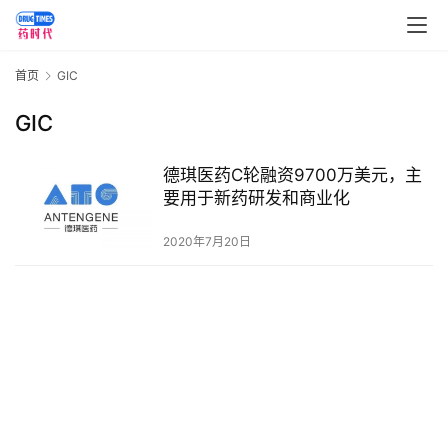
讯
视
首页
GIC
频
专
GIC
区
德琪医药C轮融资9700万美元，主
精
要用于新药研发和商业化
彩
活
2020年7月20日
动
B
D
投
融
资
平