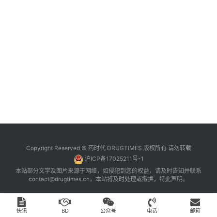
台
登录
注册
药
时
代
学
苑
A
l
l
E
Copyright Reserved © 药时代 DRUGTIMES 版权所有 请勿转载
n
沪ICP备17025211号-1
g
本站部分文字及图片来源于网络，如侵犯到您的权益，请及时告知并联系
l
contact@drugtimes.cn
，本站将及时处理或撤换，特此声明。
i
s
h
快讯
BD
公众号
电话
邮箱