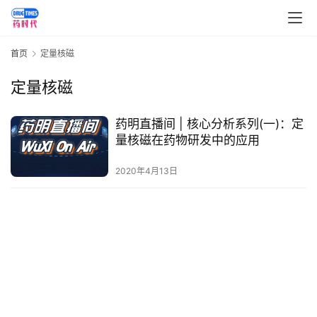
讯
视
首页
定量核磁
频
专
定量核磁
区
药明直播间 | 核心分析系列(一)：定
精
量核磁在药物研发中的应用
彩
活
2020年4月13日
动
B
D
投
融
资
平