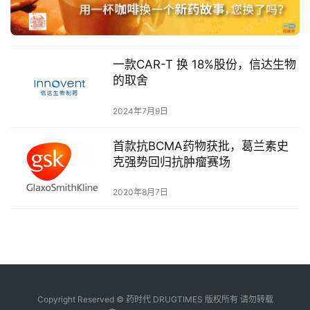
融
资
平
台
登录
注册
一款CAR-T 换 18%股份，信达生物
的取舍
药
时
2024年7月9日
代
学
首款抗BCMA药物获批，葛兰素史
苑
克强势回归抗肿瘤赛场
2020年8月7日
A
l
l
E
n
g
l
Copyright Reserved © 药时代 DRUGTIMES 版权所有 请勿转载