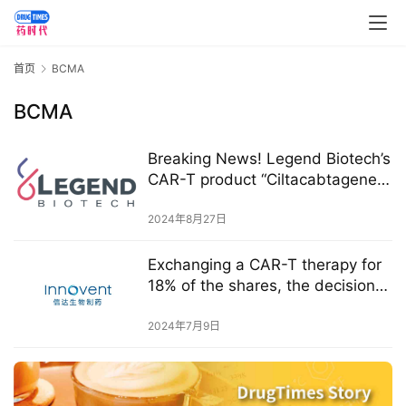
药
资
讯
首页
BCMA
BCMA
视
频
Breaking News! Legend Biotech’s
专
CAR-T product “Ciltacabtagene
区
Autoleucel” has been approved
in China
2024年8月27日
精
彩
Exchanging a CAR-T therapy for
活
18% of the shares, the decision-
动
making of Innovent Biologics
2024年7月9日
B
D
投