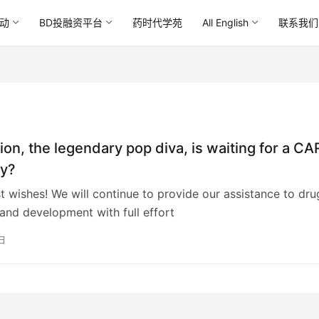
动
BD投融资平台
药时代学苑
All English
联系我们
ion, the legendary pop diva, is waiting for a CA
py?
st wishes! We will continue to provide our assistance to dru
and development with full effort
日