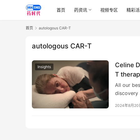
首页
药资讯
视频专区
精彩活
首页
autologous CAR-T
autologous CAR-T
Celine D
Insights
T thera
All our be
discovery 
2024年8月20