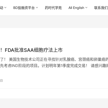
动
BD投融资平台
药时代学苑
All English
联系我们
！FDA批准SAA细胞疗法上市
了！ 美国生物技术公司正在寻找针对乳腺癌、宫颈癌和卵巢癌
先考虑IND阶段的项目。计划明年第1季度完成交易！ 请感兴趣
：药时代BD团队 BD@d…
0日