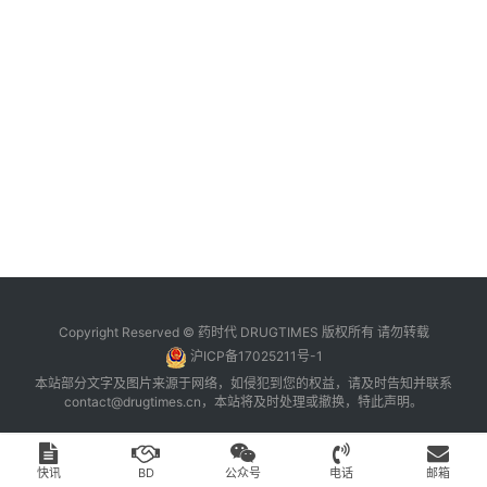
台
登录
注册
药
时
代
学
苑
A
l
l
E
Copyright Reserved © 药时代 DRUGTIMES 版权所有 请勿转载
n
沪ICP备17025211号-1
g
本站部分文字及图片来源于网络，如侵犯到您的权益，请及时告知并联系
l
contact@drugtimes.cn
，本站将及时处理或撤换，特此声明。
i
s
h
快讯
BD
公众号
电话
邮箱