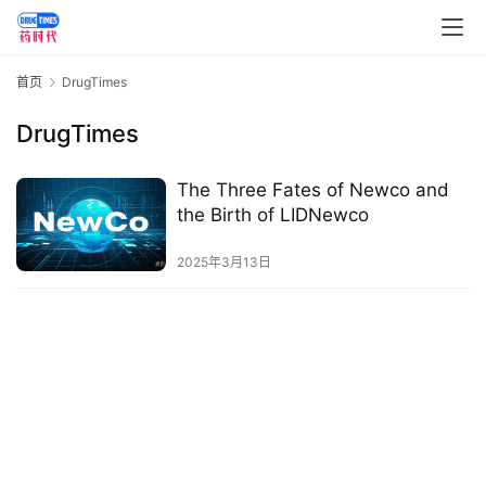
讯
视
首页
DrugTimes
频
专
DrugTimes
区
The Three Fates of Newco and
精
the Birth of LIDNewco
彩
活
2025年3月13日
动
B
D
投
融
资
平