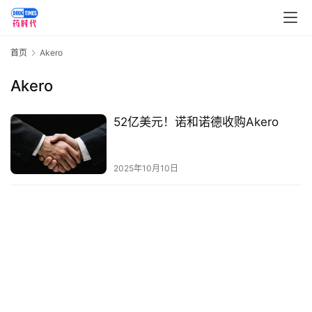
讯
视
首页
Akero
频
专
Akero
区
52亿美元！诺和诺德收购Akero
精
彩
活
2025年10月10日
动
B
D
投
融
资
平