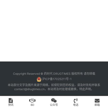
台
登录
注册
药
时
代
学
苑
A
l
l
E
Copyright Reserved © 药时代 DRUGTIMES 版权所有 请勿转载
n
沪ICP备17025211号-1
g
本站部分文字及图片来源于网络，如侵犯到您的权益，请及时告知并联系
l
contact@drugtimes.cn
，本站将及时处理或撤换，特此声明。
i
s
h
快讯
BD
公众号
电话
邮箱