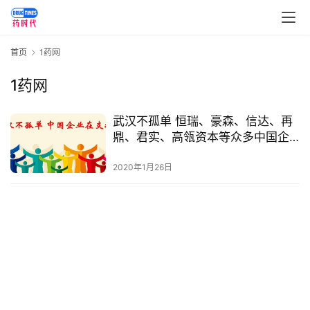
讯
视
首页
1药网
频
专
1药网
区
武汉不孤单 恒瑞、豪森、信达、再
精
鼎、君实、高瓴资本等众多中国企
彩
业在支援！（更新版）
活
2020年1月26日
动
B
D
投
融
资
平