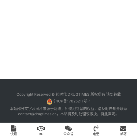
台
登录
注册
药
时
代
学
苑
A
l
l
E
Copyright Reserved © 药时代 DRUGTIMES 版权所有 请勿转载
n
沪ICP备17025211号-1
g
本站部分文字及图片来源于网络，如侵犯到您的权益，请及时告知并联系
l
contact@drugtimes.cn
，本站将及时处理或撤换，特此声明。
i
s
h
快讯
BD
公众号
电话
邮箱