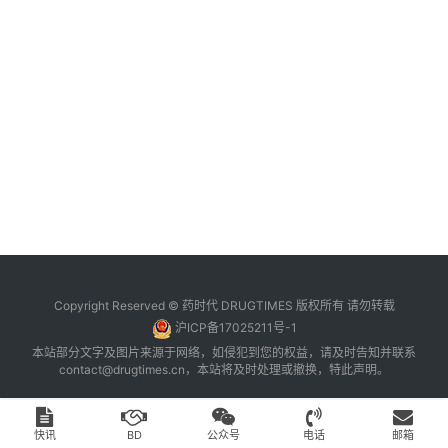
台
登录
注册
药
时
代
学
苑
A
l
l
E
Copyright Reserved © 药时代 DRUGTIMES 版权所有 请勿转载
n
沪ICP备17025211号-1
g
本站部分文字及图片来源于网络，如侵犯到您的权益，请及时告知并联系
l
contact@drugtimes.cn
，本站将及时处理或撤换，特此声明。
i
s
h
快讯
BD
公众号
电话
邮箱