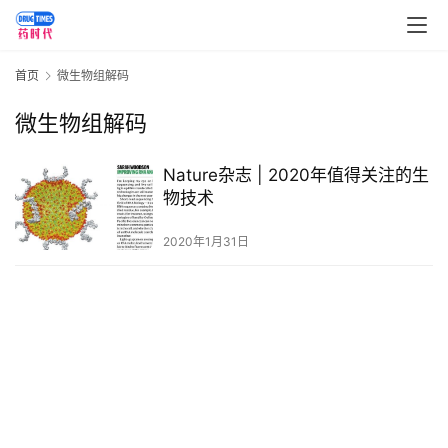
讯
视
首页
微生物组解码
频
专
微生物组解码
区
Nature杂志 | 2020年值得关注的生
精
物技术
彩
活
2020年1月31日
动
B
D
投
融
资
平