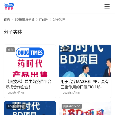
首页
BD投融资平台
产品库
分子实体
分子实体
疫苗
II 期
首
页
药
资
【卖技术】益生菌疫苗平台
用于治疗MASH和IPF，具有
讯
寻找合作企业！
三重作用的口服FIC 11β-
HSD1抑制剂 | 药时代BD项
2026年7月7日
2026年4月7日
目
视
频
BD投融资平台
偶联ADC/XDC
专