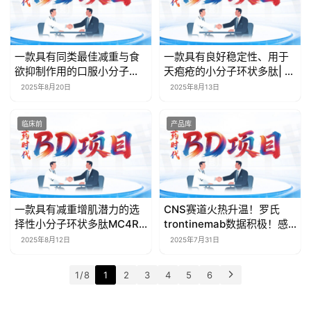
学
苑
一款具有同类最佳减重与食
一款具有良好稳定性、用于
A
欲抑制作用的口服小分子
天疱疮的小分子环状多肽| 药
l
GLP-1受体激动剂| 药时代
时代BD项目
2025年8月20日
2025年8月13日
l
BD项目
E
临床前
产品库
n
g
l
i
s
一款具有减重增肌潜力的选
CNS赛道火热升温！罗氏
h
择性小分子环状多肽MC4R
trontinemab数据积极！感
激动剂 | 药时代BD项目
兴趣类似产品？请速速联系 |
2025年8月12日
2025年7月31日
药时代BD项目DTC-082
联
系
1 / 8
1
2
3
4
5
6
我
们