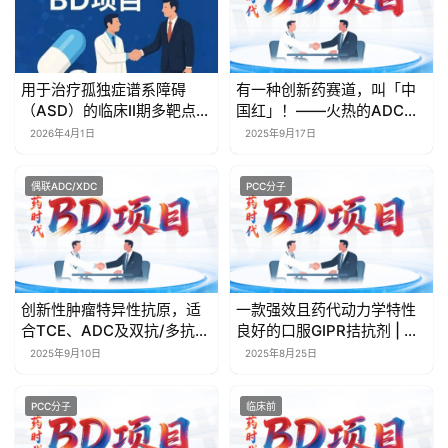
区
精
用于治疗孤独症谱系障碍
有一种创新药赛道，叫「中
彩
（ASD）的临床II期多靶点透
国红」！——火热的ADC赛
活
脑性小分子 | 药时代BD项目
道里，优质ADC资产（技术
2026年4月1日
2025年9月17日
动
+产品）寻找有实力的合作伙
伴！【药时代BD项目】
偶联ADC/XDC
PCC分子
B
D
投
融
资
创新性肿瘤特异性抗原，适
一款强效且药代动力学特性
平
合TCE、ADC及双抗/多抗开
良好的口服GIPR拮抗剂 | 药
台
登录
注册
发，寻找优质合作伙伴！
时代BD项目
2025年9月10日
2025年8月25日
【药时代BD项目】
药
PCC分子
临床前
时
代