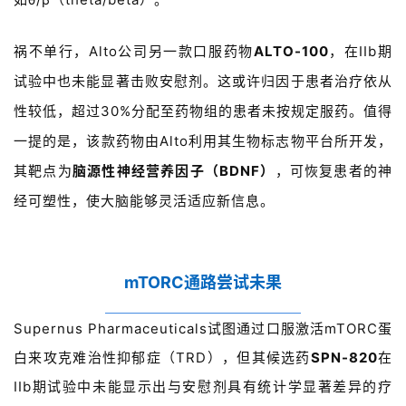
动
祸不单行，
Alto
公司另一款口服药物
ALTO-100
，在
IIb
期
B
D
试验中也未能显著击败安慰剂。这或许归因于患者治疗依从
投
性较低，超过
30%
分配至药物组的患者未按规定服药。值得
融
一提的是，该款药物由
Alto
利用其生物标志物平台所开发，
资
平
其靶
点为
脑源性神经营养因子（
BDNF
）
，可恢复患者的神
台
登录
注册
经可塑性，使大脑能够灵活适
应新信息。
药
时
代
mTORC通路尝试未果
学
苑
Supernus Pharmaceuticals
试图通过口服激活
mTORC
蛋
白来攻克难治性抑郁症（
TRD
），但其候选药
SPN-820
在
A
IIb
期试验中未能显示出与安慰剂具有统计学显著差异的疗
l