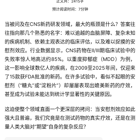
正文共：2415字
预计阅读时间：7分钟
当被问及在CNS新药研发领域，最大的瓶颈是什么？答案往
往指向那几个熟悉的名字：难以逾越的血脑屏障、复杂未知
的疾病机制、依赖主观表达的临床评估，以及难以捉摸的安
慰剂效应。行业数据显示，CNS药物在II/III期临床试验中的
失败率惊人地高达约85%。以重度
抑郁症
（MDD）为例，
这一影响全球数亿人的疾病，在2009至2025年间，仅迎来
了15款获FDA批准的新药。在许多试验中，看似不起眼的安
慰剂（“糖丸”或“淀粉片”）却屡屡表现出媲美新药的疗效，
甚至成为试验未能达到统计学显著性的关键原因。
这迫使整个领域直面一个更深层的拷问：当安慰剂效应如此
强大且普遍，我们究竟是在测试药物的真实疗效，还是在测
量人类大脑对“期望”自身的复杂反应？