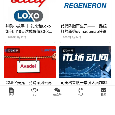
并购小故事 ｜ 礼来和Loxo
代代降脂再生元——一路绿
如何用18天达成价值80亿美
灯的新秀evinacumab获得
元的“闪婚”？
FDA优先审评资格
2020年5月27日
2020年8月14日
原创作品
原创作品
22.5亿美元！竞购案风云再
司美格鲁肽一季度大卖超82
起，灵北制药截胡
亿美元！
Alkermes，欲拿下Avadel
2025年11月17日
2026年5月6日
快讯
BD
公众号
电话
邮箱