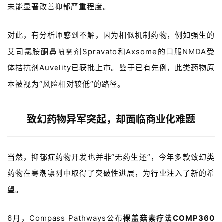
未能显著改善抑郁严重程度。
对此，有分析师感到不解，因为相似机制药物，例如强生的
艾司氯胺酮鼻喷雾剂
Spravato
和
Axso
me
的口服
NMDA
受
体拮抗剂
Auvelity
已获批上市。鉴于已有先例，此类药物原
本被视为
“
风险相对较低
”
的路径。
致幻药物
异军突起，却面临商业化难题
当然，抑郁症药物开发也并非“无药生还”，今年多款致幻类
药物在寒潮凛冽中取得了突破性进展，为行业注入了新的希
望。 
6
月，
Compass Pathways
公布
裸盖菇素疗法
COMP360