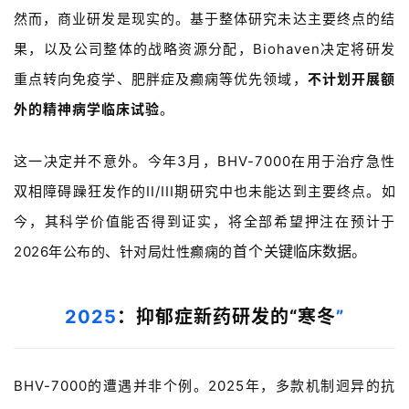
然而，商业研发是现实的。基于整体研究未达主要终点的结
果，以及公司整体的战略资源分配，
Biohaven
决定将研发
重点转向免疫学、肥胖症及癫痫等优先领域，
不计划开展额
外的精神病学临床试验
。
这一决定并不意外。今年
3
月，
BHV-7000
在用于治疗急性
双相障碍躁狂发作的
II/III
期研究中也未能达到主要终点。
如
今，其科学价值能否得到证实，将全部希望押注在预计于
首个
关键临床数据。
2026年公布的、针对局灶性癫痫的
2025
：抑郁症新药研发的
“
寒冬
”
BHV-7000
的遭遇并非个例。2025年，
多款机制迥异的抗