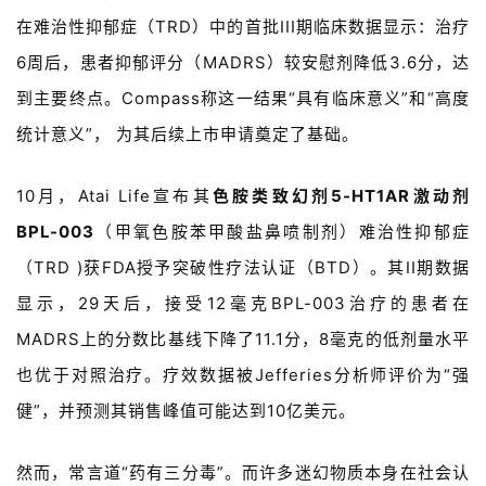
在难治性抑郁症（
TRD
）中的首批
III
期临床数据显示：治疗
6
周后，患者抑郁评分（
MADRS
）较安慰剂降低
3.6
分，达
到主要终点。
Compass
称这一结果
“
具有临床意义
”
和
“
高度
统计意义
”
， 为其后续上市申请奠定了基础。
10
月，
Atai Life
宣布其
色胺类致幻剂
5-HT1AR
激动剂
BPL-003
（甲氧色胺苯甲酸盐鼻喷制剂）难治性抑郁症
（
TRD )
获
FDA
授予突破性疗法认证（
BTD
）。其
II
期数据
显示，
29
天后，接受
12
毫克
BPL-003
治疗
的患者在
MADRS
上的分数比基线下降了
11.1
分，
8
毫克的低剂量水平
也优于对照治疗。疗效数据被
Jefferies
分析师评价为
“
强
健
”
，并预测其销售峰值可能达到
10
亿美元。
然而，常言道“
药有三分毒
”。
而许多迷幻物质本身在社会认