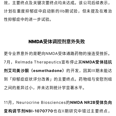
效，
主要终点及关键次要终点均未达成
。该公司后续表示，
l
E
计划在
重度抑郁症中启动新的
IIb
期试验，但未提及在难治
n
性抑郁症中的进一步试验。
g
l
i
s
NMDA受体调控剂意外失败
h
更令业界意外的是靶向
NMDA
受体通路药物的接连受挫折。
联
7
月，
Relmada Therapeutics
宣布停止其
NMDA
受体拮抗
系
剂艾司美沙酮（
esmethadone
）
的开发，因其
III
期未能达
我
到「抑郁症症状评分改善」的主要终点。药物组与安慰剂组
们
之间的差异过小，并未达到统计学显著水平。
11
月，
Neurocrine Biosciences
的
NMDA NR2B
受体负向
变构调节剂
NBI-1070770
也在
II
期研究中错过主要终点，