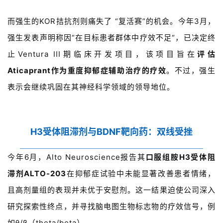
而强生的
KOR
拮抗剂则痛失了 “复活赛”的机会。
今年
3
月，
首
强生发表声明称
因
“
在目标患者群体中疗效不足
“
，
已决定终
页
止
Ventura III
期临床开发项目，该项目旨在
评估
Aticaprant
作为重度抑郁症辅助治疗的疗效
。不过，强生
药
表示会继续巩固在其神经科学领域的领导地位。
资
讯
视
H3受体阻滞剂与BDNF靶向药：双线受挫
频
专
今年
6
月，
Alto Neuroscience
报告其
口服组胺
H3
受体阻
区
滞剂
ALTO-203
在抑郁症试验中未能显著改善患者情绪，
且高剂量组的表现并未优于安慰剂。这一结果迫使公司深入
精
彩
研究探索性终点，并寻找脑电图生物标志物的疗效信号，例
活
如θ/β（theta/beta）。