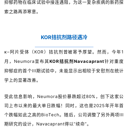
抑郁药物在临床试验中接连遇阻，为这一复杂疾病的新药探
索之路再添寒意。
KOR拮抗剂路径遇冷
κ
–
阿片受体（
KOR
）拮抗剂曾被寄予厚望。然而，今年
1
月，
Neumora
宣布其
KOR
拮抗剂N
avacaprant
针对重度
抑郁症的首个
III
期试验中，未能显示出相较于安慰剂在统计
学上的显著
改善。
受此信息影响，Neumora股价暴跌超过80%，创下这家公
司上市以来的最大单日跌幅！同时，这也是2025年开年首
个跌幅如此之高的BioTech。随后，公司调整了另外两项
III
期研究的设计，
N
avacaprant得以“续命”。