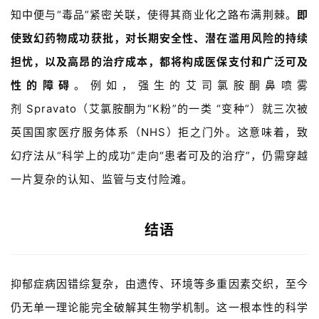
知中便与“毒品”紧密关联，使得其商业化之路布满荆棘。
即
使致幻药物成功获批，对
长期安全性、潜在滥用风险
的持续
担忧，以及高昂的治疗成本，都将构成医保支付和广泛可及
性的障碍
。例如，强生的艾司氯胺酮鼻喷雾
剂 
Spravato（
艾氯胺酮为“
K
粉”的一类 
“
变种
”）
就三次被
英国国家医疗服务体系（NHS）拒之门外。这意味着，致
幻疗法从“科学上的成功”走向“患者可及的治疗”，仍需穿越
一片复杂的认知、监管与支付险滩。
结语
抑郁症病因错综复杂，由遗传、环境等多重因素交织，至今
仍无单一理论能完全破解其生物学机制。这一根本性的科学