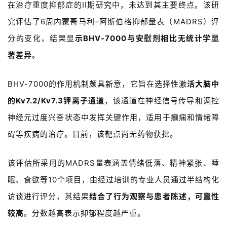
在治疗重度抑郁症
的
II
期研究中，未达到其主要终点。该研
究评估了
6
周内蒙哥马利
–
阿斯伯格抑郁量表（
MADRS
）评
分的变化，结果显
示
BHV-7000
与安慰剂相比无统计学显
著差异
。
BHV-7000
的作用机制颇具新意，它旨在选择性激
活大脑中
的
Kv7.2/Kv7.3
钾离子通道
，该通道在神经信号传导和调控
神经元过度兴奋状态中发挥关键作用，适用于癫痫和情绪障
碍等疾病的治疗。目前，该靶点尚无药物获批。
该评估所采用的
MADRS
量表涵盖情绪低落、精神紧张、睡
眠、食欲等
10
个项目，由经过培训的专业人员通过半结构化
访谈进行评分，其结果
结合了行为观察与患者陈述，可靠性
较高
。分数越高表示抑郁程度越严重。