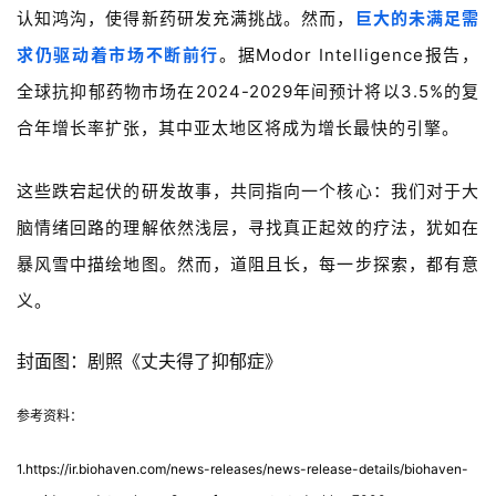
认知鸿沟，使得新药研发充满挑战。然而，
巨大的未满足需
求仍驱动着市场不断前行
。据
Modor Intelligence
报告，
全球抗抑郁药物市场在
2024-2029
年间预计将以
3.5%
的复
合年增长率扩张，其中亚太地区将成为增长最快的引擎。
这些跌宕起伏的研发故事，共同指向一个核心：我们对于大
脑情绪回路的理解依然浅层，寻找真正起效的疗法，犹如在
暴风雪中描绘地图。然而，道阻且长，每一步探索，都有意
义。
封面图：剧照《丈夫得了抑郁症》
参考资料：
1.
https://ir.biohaven.com/news-releases/news-release-details/biohaven-