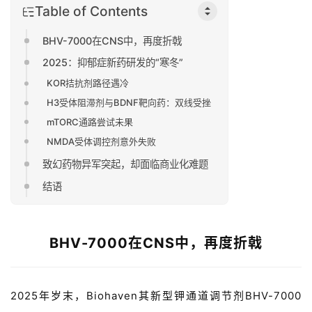
Table of Contents
BHV-7000在CNS中，再度折戟
2025：抑郁症新药研发的“寒冬”
KOR拮抗剂路径遇冷
H3受体阻滞剂与BDNF靶向药：双线受挫
mTORC通路尝试未果
NMDA受体调控剂意外失败
致幻药物异军突起，却面临商业化难题
结语
BHV-7000在CNS中，再度折戟
2025
年岁末，
Biohaven
其新型钾通道调节剂
BHV-7000