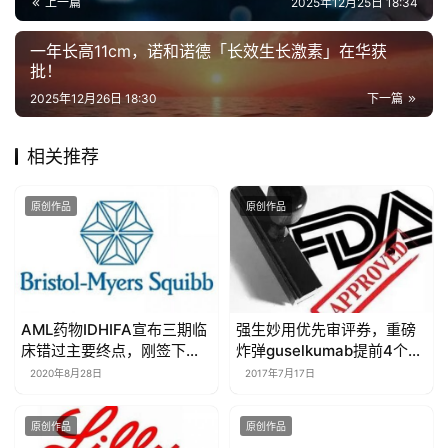
上一篇
2025年12月25日 18:34
一年长高11cm，诺和诺德「长效生长激素」在华获
批！
2025年12月26日 18:30
下一篇
相关推荐
原创作品
原创作品
AML药物IDHIFA宣布三期临
强生妙用优先审评券，重磅
床错过主要终点，刚签下许
炸弹guselkumab提前4个月
可协议的Agios该何去何从？
上市！欢庆胜利的还有这家
2020年8月28日
2017年7月17日
公司！
原创作品
原创作品