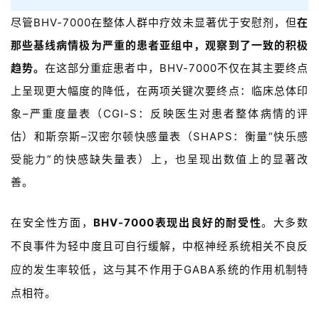
尽管
BHV-7000
在整体人群中疗效未显著优于安慰剂，但
在
那些基线病情极为严重的患者亚组中，
观察到了一致的积极
趋势。
在这部分重症患者中，BHV-7000不仅在其主要终点
上呈现更大幅度的降低，在两项关键次要终点：临床总体印
象
–
严重度量表（
CGI-S
：反映医生对患者整体病情的评
估）和斯奈斯
–
汉密尔顿快感量表（
SHAPS
：衡量“快乐感
受能力”的快感缺失量表）上，
也呈现出数值上的显著改
善。
在安全性方面，
BHV-7000
表现出良好的耐受性
。大多数
不良事件为轻中度且可自行缓解，中枢神经系统相关不良反
应的发生率较低，这与其不作用于
GABA
系统的作用机制特
点相符。