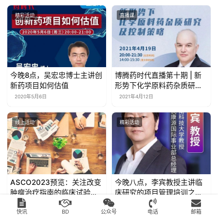
精彩活动
直播课
今晚8点，吴宏忠博士主讲创
博腾药时代直播第十期 | 新
新药项目如何估值
形势下化学原料药杂质研究
及控制策略
2020年5月6日
2021年4月12日
线上活动
精彩活动
ASCO2023预览：关注改变
今晚八点，李宾教授主讲临
肿瘤治疗指南的临床试验，
床研究的项目管理培训之沟
撬动市场的关键数据，以及
通管理
2023年5月24日
2020年6月1日
亚洲生物技术公司的崛起 |
快讯
BD
公众号
电话
邮箱