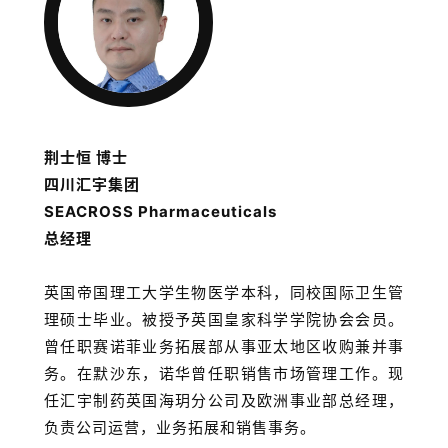
台
登录
注册
药
时
代
学
荆士恒 博士
苑
四川汇宇集团
SEACROSS Pharmaceuticals
A
总经理
l
l
英国帝国理工大学生物医学本科，同校国际卫生管
E
n
理硕士毕业。被授予英国皇家科学学院协会会员。
g
曾任职赛诺菲业务拓展部从事亚太地区收购兼并事
l
务。在默沙东，诺华曾任职销售市场管理工作。现
i
任汇宇制药英国海玥分公司及欧洲事业部总经理，
s
负责公司运营，业务拓展和销售事务。
h