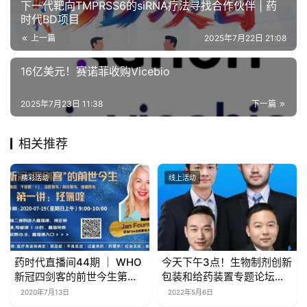
下一代靶向TMPRSS6的siRNA疗法寻找合作伙伴 | 药
时代BD项目
上一篇
2025年7月22日 21:08
16亿美元！赛诺菲收购Vicebio
2025年7月23日 11:38
下一篇
相关推荐
精彩活动
线上活动
药时代直播间44期 ｜ WHO
今天下午3点！生物制剂创新
新冠四剑客的前世今生第一
包装和给药装置专题论坛开
讲：羟氯喹
启！
2020年7月13日
2022年5月6日