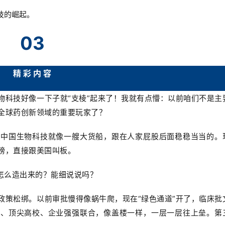
技的崛起。
03
精 彩 内 容
物科技好像一下子就“支棱”起来了！我就有点懵：以前咱们不是主
全球药创新领域的重要玩家了？
前中国生物科技就像一艘大货船，跟在人家屁股后面稳稳当当的。
膀，直接跟美国叫板。
怎么造出来的？能细说说吗？
政策松绑。以前审批慢得像蜗牛爬，现在“绿色通道”开了，临床批
家、顶尖高校、企业强强联合，像盖楼一样，一层一层往上垒。第