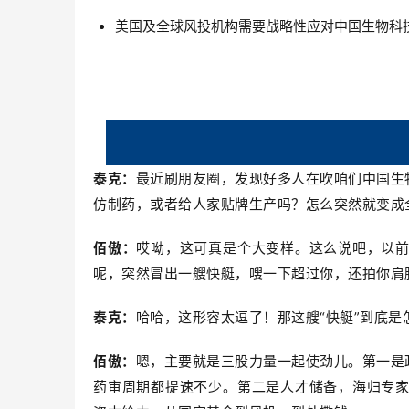
美国及全球风投机构需要战略性应对中国生物科
泰克：
最近刷朋友圈，发现好多人在吹咱们中国生
仿制药，或者给人家贴牌生产吗？怎么突然就变成
佰傲：
哎呦，这可真是个大变样。这么说吧，以
呢，突然冒出一艘快艇，嗖一下超过你，还拍你肩
泰克：
哈哈，这形容太逗了！那这艘“快艇”到底是
佰傲：
嗯，主要就是三股力量一起使劲儿。第一是
药审周期都提速不少。第二是人才储备，海归专