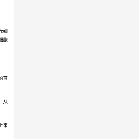
光细
细胞
的直
，从
上来