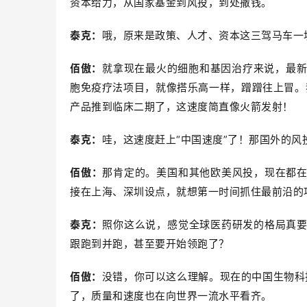
资本给力，从国家基金到风投，到处撒钱。
泰克：
哦，原来是政策、人才、资本这三驾马车一
佰傲：
就拿现在最火的细胞和基因治疗来说，最新
胞免疫疗法项目，就像搭乐高一样，蹭蹭往上冒。我
产品推到临床二期了，这速度简直像火箭发射！
泰克：
哇，这速度赶上“中国速度”了！那国外的
佰傲：
那肯定的。美国和其他欧美风投，现在都
接在上海、深圳设点，就想第一时间抓住最前沿的
泰克：
照你这么说，感觉全球医药研发的格局真
跟跑到并跑，甚至要开始领跑了？
佰傲：
没错，你可以这么理解。现在的中国生物科技
了，质量和速度也在向世界一流水平看齐。