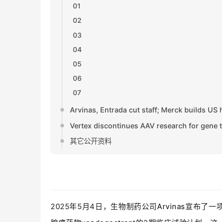
01
02
03
04
05
06
07
Arvinas, Entrada cut staff; Merck builds US
Vertex discontinues AAV research for gene 
其它公开资料
2025年5月4日，生物制药公司
Arvinas
宣布了一