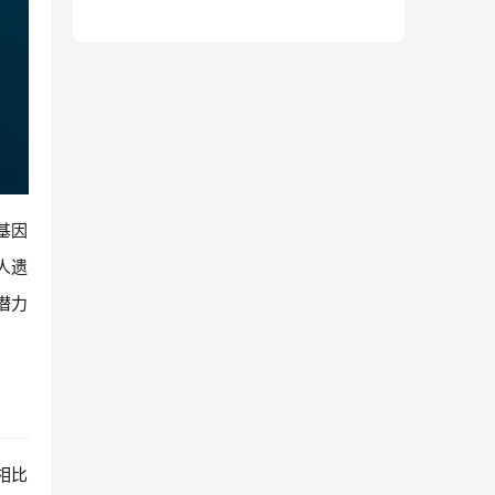
的基因
人遗
潜力
，相比