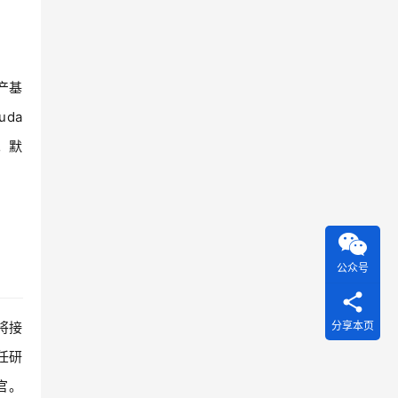
产基
da
。默
公众号
分享本页
l将接
担任研
营官。