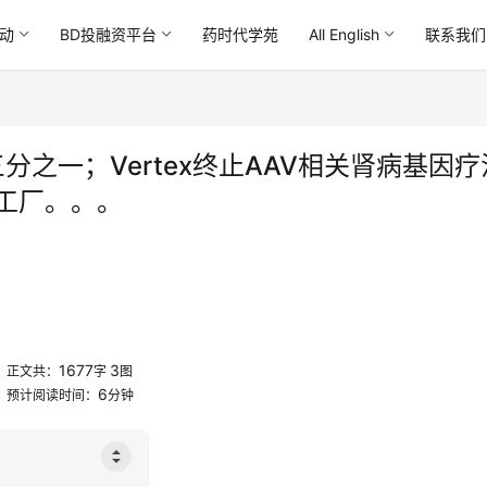
动
BD投融资平台
药时代学苑
All English
联系我们
三分之一；Vertex终止AAV相关肾病基因疗
工厂。。。
1677
3
正文共：
字
图
6
预计阅读时间：
分钟