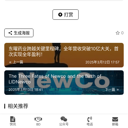
打赏
生成海报
0
东曜药业跨越关键里程碑，全年营收突破10亿大关，首
次实现全年盈利！
上一篇
2025年3月12日 17:57
The Three Fates of Newco and the Birth of
LIDNewco
2025年3月13日 18:41
下一篇
相关推荐
新闻稿专区
新闻稿专区
快讯
BD
公众号
电话
邮箱