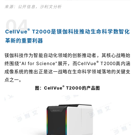
台
登录
注册
来源：公开信息，沙利文分析
04
药
时
®
CellVue
T2000是镁伽科技推动生命科学数智化
代
革新的重要利器
学
苑
镁伽科技作为智能自动化领域的创新推动者，其核心战略始
®
终围绕“AI for Science”展开，而CellVue
T2000高内涵
A
成像系统的推出正是这一战略在生命科学领域落地的关键支
l
点之一。
l
®
图：CellVue
T2000的产品图
E
n
g
l
i
s
h