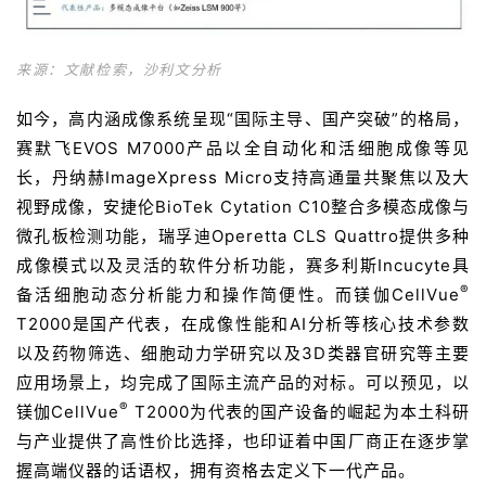
来源：文献检索，沙利文分析
如今，高内涵成像系统呈现“国际主导、国产突破”的格局，
赛默飞EVOS M7000产品以全自动化和活细胞成像等见
长，丹纳赫ImageXpress Micro支持高通量共聚焦以及大
视野成像，安捷伦BioTek Cytation C10整合多模态成像与
微孔板检测功能，瑞孚迪Operetta CLS Quattro提供多种
成像模式以及灵活的软件分析功能，赛多利斯Incucyte具
®
备活细胞动态分析能力和操作简便性。而镁伽CellVue
T2000是国产代表，在成像性能和AI分析等核心技术参数
以及药物筛选、细胞动力学研究以及3D类器官研究等主要
首
应用场景上，均完成了国际主流产品的对标。可以预见，以
页
®
镁伽CellVue
T2000为代表的国产设备的崛起为本土科研
与产业提供了高性价比选择，也印证着中国厂商正在逐步掌
药
握高端仪器的话语权，拥有资格去定义下一代产品。
资