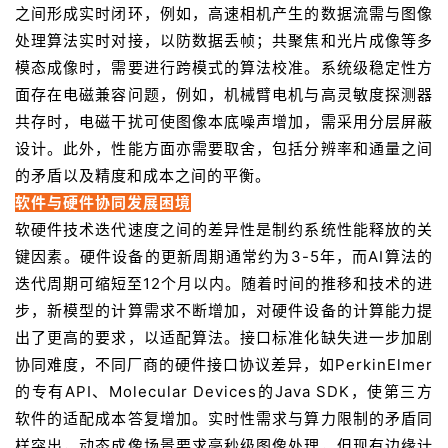
之间形成实时闭环，例如，高速相机产生的数据流需与图像
处理算法实时对接，以防数据丢帧；共聚焦和光片成像等多
模态成像时，需要进行跨模式的算法校准。系统级稳定性方
面存在电磁兼容问题，例如，机械臂电机与高灵敏度探测器
共存时，电磁干扰可使图像本底噪声增加，需采用分层屏蔽
设计。此外，性能方面亦需要取舍，包括分辨率和通量之间
的矛盾以及精度和成本之间的平衡。
软件与硬件协同发展困境
软硬件技术迭代速度之间的差异性是制约系统性能释放的关
键因素。硬件设备的更新周期通常约为3-5年，而AI算法的
迭代周期可缩短至12个月以内。随着时间的推移和技术的进
步，新模型的计算需求不断增加，对硬件设备的计算能力提
出了更高的要求，以适配算法。接口标准化缺失进一步加剧
协同难度，不同厂商的硬件接口协议差异，如PerkinElmer
的专有API、Molecular Devices的Java SDK，使第三方
软件的适配成本答复增加。实时性需求与算力限制的矛盾同
样突出，动态成像场景要求毫秒级图像处理，但现有边缘计