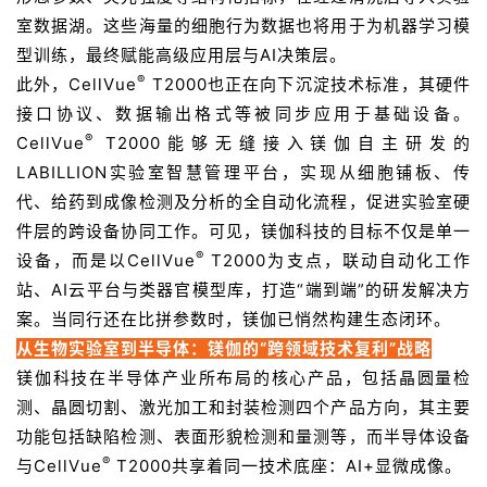
室数据湖。这些海量的细胞行为数据也将用于为机器学习模
型训练，最终赋能高级应用层与AI决策层。
®
此外，CellVue
T2000也正在向下沉淀技术标准，其硬件
接口协议、数据输出格式等被同步应用于基础设备。
®
CellVue
T2000能够无缝接入镁伽自主研发的
LABILLION实验室智慧管理平台，实现从细胞铺板、传
代、给药到成像检测及分析的全自动化流程，促进实验室硬
件层的跨设备协同工作。可见，镁伽科技的目标不仅是单一
®
设备，而是以CellVue
T2000为支点，联动自动化工作
站、AI云平台与类器官模型库，打造“端到端”的研发解决方
案。当同行还在比拼参数时，镁伽已悄然构建生态闭环。
从生物实验室到半导体：镁伽的“跨领域技术复利”战略
镁伽科技在半导体产业所布局的核心产品，包括晶圆量检
测、晶圆切割、激光加工和封装检测四个产品方向，其主要
功能包括缺陷检测、表面形貌检测和量测等，而半导体设备
®
与CellVue
T2000共享着同一技术底座：AI+显微成像。