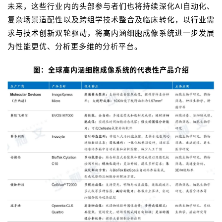
讯
未来，这些行业内的头部参与者们也将持续深化AI自动化、
复杂场景适配性以及跨组学技术整合及临床转化，以行业需
视
求与技术创新双轮驱动，将高内涵细胞成像系统进一步发展
频
为性能更优、分析更多维的分析平台。
专
区
图：全球高内涵细胞成像系统的代表性产品介绍
精
彩
活
动
B
D
投
融
资
平