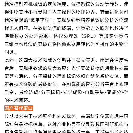
精准控制着机械臂的定位精度、温控系统的波动等参数，使
得生物实验不再受限于人工操作的物理边界，转而进化为可
精准复现的“数字孪生”，实现从细胞培养到数据分析的全流
程无人值守。在数据洪流的终端，计算能力的跃升也解决了
海量数据的处理瓶颈，图形处理器（GPU）等加速计算与
三维重构算法的突破正将图像数据库转化为可操作的生物学
洞见。
此外，这四大技术领域的创新并非孤立演进，而是在深度融
合后，实现指数级的放大效应：光学突破获得的海量数据需
要算力消化，分子探针的精准标记依赖自动化系统实施，而
所有技术突破的最终价值，在AI赋能的智能分析平台上实现
质变，最终达成“分子标记-光学成像-自动采集-智能分析”
的技术闭环。
国产替代窗口
长期以来由于技术壁垒和先发优势，高端科学仪器市场由国
际知名品牌把控着，这种产业格局不仅导致我国科研机构与
药企承受进口设备溢价带来的采购成本高，更衍生出核心技