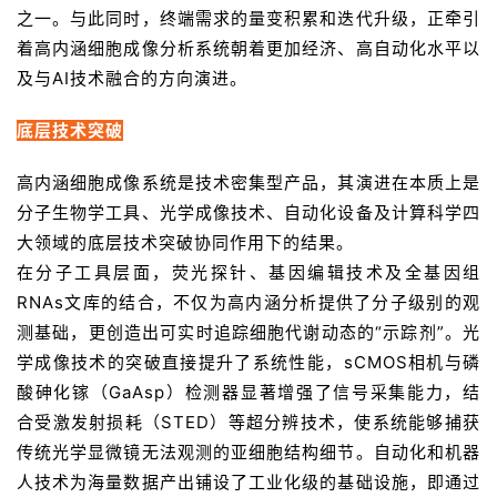
之一。与此同时，终端需求的量变积累和迭代升级，正牵引
着高内涵细胞成像分析系统朝着更加经济、高自动化水平以
及与AI技术融合的方向演进。
底层技术突破
高内涵细胞成像系统是技术密集型产品，其演进在本质上是
分子生物学工具、光学成像技术、自动化设备及计算科学四
大领域的底层技术突破协同作用下的结果。
在分子工具层面，荧光探针、基因编辑技术及全基因组
RNAs文库的结合，不仅为高内涵分析提供了分子级别的观
测基础，更创造出可实时追踪细胞代谢动态的“示踪剂”。光
学成像技术的突破直接提升了系统性能，sCMOS相机与磷
酸砷化镓（GaAsp）检测器显著增强了信号采集能力，结
合受激发射损耗（STED）等超分辨技术，使系统能够捕获
传统光学显微镜无法观测的亚细胞结构细节。自动化和机器
人技术为海量数据产出铺设了工业化级的基础设施，即通过