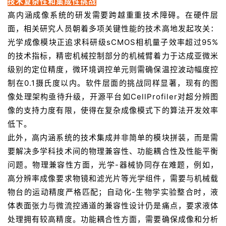
技术复杂性和集成性挑战
高内涵成像系统的研发需要跨越重重技术障碍。在硬件层
面，相关研究人员朝着多项关键性能的技术高地发起攻关：
光学成像模块正追求科研级sCMOS相机量子效率超过95%
的技术指标，精密机械控制部分的机械臂着力于达成亚微米
级别的定位精度，微环境调控单元则需确保温控波动幅度控
制在0.1摄氏度以内。软件层面的挑战同样显著，现有的图
像处理架构亟待升级，开源平台如CellProfiler对超分辨图
像的支持力度有限，使得在复杂成像模式下的算法开发效率
低下。
此外，高内涵系统的技术集成并非简单的模块拼装，而是需
要解决多学科技术间的物理兼容性、功能耦合性及性能平衡
问题。物理兼容性方面，光学-器械协同存在难题，例如，
高分辨率成像要求物镜和滤光片等光学组件，需要与机械载
物台的运动精度严格匹配；自动化-生物学实验整合时，液
体表面张力与微流控通道的兼容性设计仍是痛点，要求液体
处理拥有较高精度。功能耦合性方面，需要确保成像和分析