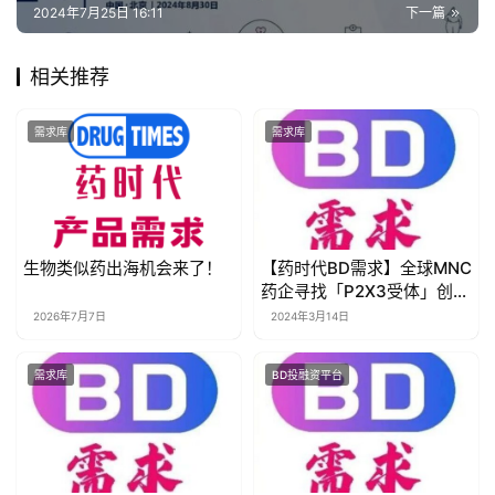
s
2024年7月25日 16:11
下一篇
h
相关推荐
联
系
需求库
需求库
我
们
生物类似药出海机会来了！
【药时代BD需求】全球MNC
药企寻找「P2X3受体」创新
药产品
2026年7月7日
2024年3月14日
需求库
BD投融资平台