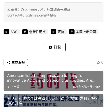
资
平
发布者：DrugTimes001，转载请首先联系
台
登录
注册
contact@drugtimes.cn获得授权
药
ADC
创新性靶点
双抗
美国上市公司
时
代
学
打赏
苑
A
生成海报
0
l
l
American listed companies are looking for
E
innovative ADCs and bispecific antibodies. Are
you interested in this opportunity? | DrugTimes BD
n
上一篇
2024年7月25日 12:12
Project
g
l
对话诺和诺德全球高管！诺和诺德「中国研发日」报名
i
通道开启