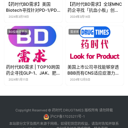
【药时代BD需求】美国
【药时代BD需求】全球MNC
Biotech寻找针对PD-1/PD-
药企寻找「抗血小板」创新
L1耐药的创新药产品
药产品
2024年3月19日
2024年3月14日
BD投融资平台
需求库
药时代BD需求 | TOP10跨国
美国上市公司寻找能够穿透
药企寻找GLP-1、JAK、肥
BBB而有CNS适应症潜力的
胖、心血管、类风湿等差异
TYK2产品
2024年1月11日
2024年12月5日
化后期产品
Copyright Reserved © 药时代 DRUGTIMES 版权所有 请勿转载
沪ICP备17025211号-1
本站部分文字及图片来源于网络，如侵犯到您的权益，请及时告知并联系