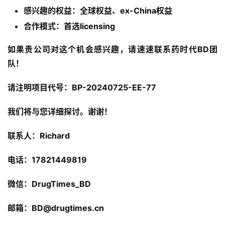
药
感兴趣的权益：全球权益、ex-China权益
资
讯
合
作模式：首选licensing
如果贵公司对这个机会感兴趣，请速速联系药时代BD团
视
队！
频
专
请注明项目代
号
：
BP-20240725-EE-77
区
我们将与您详细探讨。谢谢！
精
彩
联系人：Richard
活
动
电话：17821449819
B
微信：DrugTimes_BD
D
投
邮箱：
BD@drugtimes.cn
融