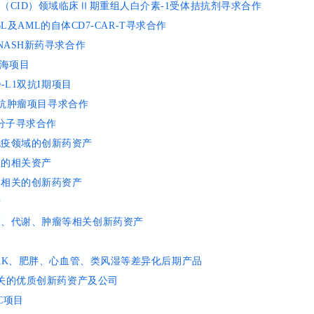
腹泻（CID）领域临床Ⅱ期重组人白介素-1受体拮抗剂寻求合作
/LBL及AML的自体CD7-CAR-T寻求合作
向NASH新药寻求合作
蓝海项目
D-L1双抗I期项目
-β双抗肿瘤项目寻求合作
服小分子寻求合作
自免疫领域的创新药资产
异位的相关资产
见病相关的创新药资产
产
脑血管、代谢、肿瘤等相关创新药资产
1、JAK、肥胖、心血管、类风湿等差异化后期产品
眼科相关的优质创新药资产及公司
C项目