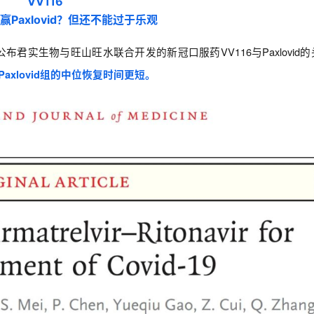
VV116
Paxlovid？但还不能过于乐观
布君实生物与旺山旺水联合开发的新冠口服药VV116与Paxlovid
组比Paxlovid组的中位恢复时间更短。