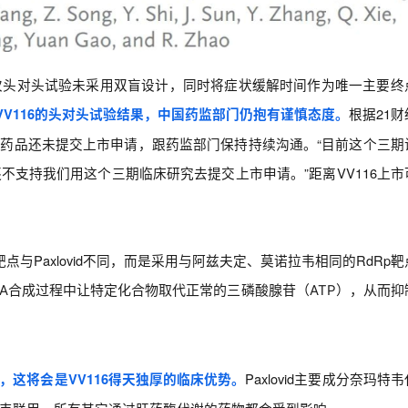
次头对头试验未采用双盲设计，同时将症状缓解时间作为唯一主要终
根据21财
VV116的头对头试验结果，中国药监部门仍抱有谨慎态度。
6药品还未提交上市申请，跟药监部门
保持持续沟通。“目前这个三期
支持我们用这个三期临床研究去提交上市申请。”距离VV116上市
物靶点与Paxlovid不同，而是采用与阿兹夫定、莫诺拉韦相同的RdRp
NA合成过程中让特定化合物取代正常的三磷酸腺苷（ATP），从而抑
Paxlovid主要成分奈玛特
忌，
这
将会是VV116得天独厚的临床优势。