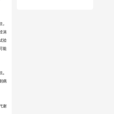
点，
经消
试验
可能
靶点。
制病
韦代谢