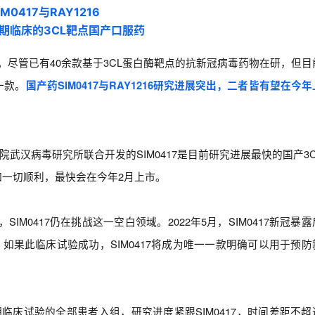
IM0417与RAY1216
期临床的3CL靶点国产口服药
。尽管已有40余款基于3CL蛋白酶靶点的抗新冠病毒药物在研，但目
一款。
国产药SIM0417与RAY1216研究进展突出，二者皆有望在今
武汉病毒研究所联合开发的SIM0417是目前研究进展最快的国产3C
，如一切顺利，最快会在今年2月上市。
SIM0417仍在挑战这一空白领域。2022年5月，SIM0417新冠暴
果此临床试验成功，SIM0417将成为唯一一款明确可以用于预防
成3期临床试验的全部患者入组，研究进度紧跟SIM0417，时间差距不超