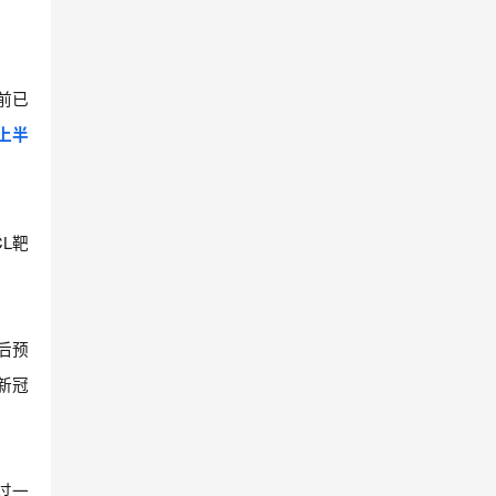
前已
年上半
L靶
露后预
新冠
过一