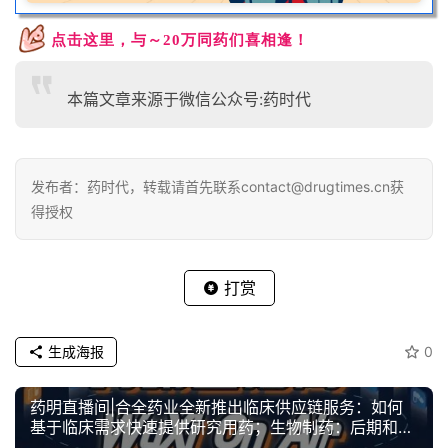
点击这里，与～20万同药们喜相逢！
本篇文章来源于微信公众号:药时代
发布者：药时代，转载请首先联系contact@drugtimes.cn获
得授权
打赏
生成海报
0
药明直播间|合全药业全新推出临床供应链服务：如何
基于临床需求快速提供研究用药；生物制药：后期和商
业化灌流项目的挑战与案例分享
上一篇
2022年3月18日 13:53