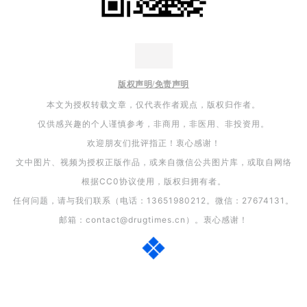
版权声明/免责声明
本文为授权转载文章，仅代表作者观点，版权归作者。
仅供感兴趣的个人谨慎参考，非商用，非医用、非投资用。
欢迎朋友们批评指正！衷心感谢！
文中图片、视频为授权正版作品，或来自微信公共图片库，或取自网络
根据CC0协议使用，版权归拥有者。
任何问题，请与我们联系（电话：13651980212。微信：27674131。
邮箱：contact@drugtimes.cn）。衷心感谢！
推荐阅读