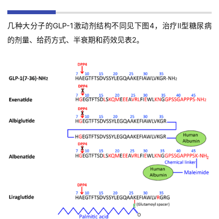
专
区
几种大分子的GLP-1激动剂结构不同见下图4，治疗II型糖尿病
的剂量、给药方式、半衰期和药效见表2。
精
彩
活
动
B
D
投
融
资
平
台
登录
注册
药
时