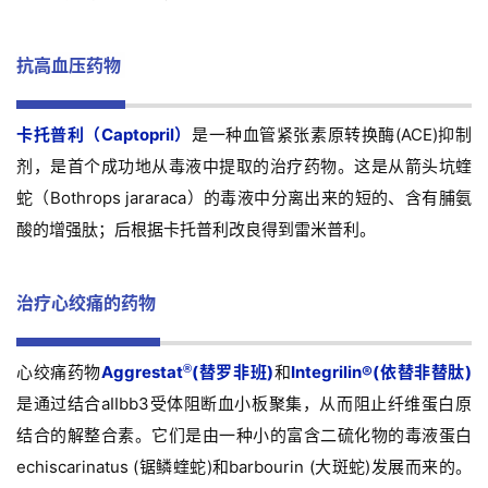
抗高血压药物
卡托普利（Captopril）
是一种血管紧张素原转换酶(ACE)抑制
剂，是首个成功地从毒液中提取的治疗药物。这是从箭头坑蝰
蛇（Bothrops jararaca）的毒液中分离出来的
短的、含有脯氨
酸的增强肽
；后根据卡托普利改良得到雷米普利。
治疗心绞痛的药物
®
心绞痛药物
Aggrestat
(替罗非班)
和
Integrilin®(依替非替肽)
是通过结合aIIbb3受体阻断血小板聚集，从而阻止纤维蛋白原
结合的解整合素。它们是由一种小的富含二硫化物的毒液蛋白
echiscarinatus (锯鳞蝰蛇)和barbourin (大斑蛇)发展而来的。