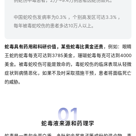
例蛇伤中毒患者，
2万～9.4万
例患者因蛇伤致死。
中国蛇咬伤发病率为0.3% ，个别高发区可达3.3% ，
每年被毒蛇咬伤的患者多达10万人以上。
蛇毒具有药用和科研价值，某些蛇毒比黄金还贵
，例如：眼睛
王蛇的蛇毒每克可达到3785美金，珊瑚蛇毒每克可达到4000
美金。被毒蛇咬伤可能是致命的，毒蛇咬伤的临床表现从轻微
症状到病情恶化，如果不及时采取措施干预，患者将面临死亡
的威胁。
01
蛇毒液来源和药理学
蛇毒是一类包含蛋白质、多肽和金属离子等成份的混合物。毒