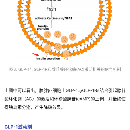
首
图3. GLP-1与GLP-1R和腺苷酸环化酶(AC)激活相关的信号机制
页
药
上图中可以看出，胰腺β-细胞上GLP-1与GLP-1Rs结合引起腺苷
资
酸环化酶（AC）的激活和环磷酸腺苷(cAMP)的上调，并最终使
讯
得胰岛素分泌，产生降糖效果。
视
频
GLP-1激动剂