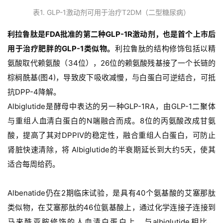
们
表1. GLP-1激动剂可用于治疗T2DM（二型糖尿病）
利拉鲁肽是FDA批准的第二种GLP-1R激动剂，也是首个上市后
用于治疗肥胖的GLP-1类似物。
利拉鲁肽的结构修饰包括以精
氨酸取代赖氨酸（34位），26位的赖氨酸残基接了一个长链的
棕榈酰基(图4)，导致皮下吸收减慢，与白蛋白可逆结合，可抵
抗DPP-4降解。
Albiglutide是酵母中表达的另一种GLP-1RA，由GLP-1二聚体
与重组人血清白蛋白的N端融合而成。8位的丙氨酸改成甘氨
酸，提高了其对DPPIV的稳定性，融合重组人白蛋白，可防止
肾脏快速清除，将 Albiglutide的半衰期延长到大约5天，使其
适合每周给药。
Albenatide仍在2期临床试验，是具有40个氨基酸的艾塞那肽
类似物，在艾塞那肽的46位氨基酸上，通过化学连接子连接到
马来酰亚胺修饰的人血清白蛋白上。与albiglutide相比，