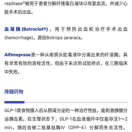
®
reptilase
被用于患者分解纤维蛋白凝块以恢复血流，并减少心
脏手术后出血。
血凝酶(Botroclot®)
，用于预防出血和治疗手术出血
(hemorrhage)，源自Botrops jararaca。
Alfimeprase
是一种从南铜头蛇毒液中分离出来的纤溶酶，具
有非常有效的溶栓活性，但由于未达到试验终点，在三期临床
中失败。
降糖药物
GLP-1是食物摄入后从肠道分泌的一种治疗性肽，能刺激胰腺分
泌胰岛素。在生理状态下，GLP-1在血液循环中仅能存活1～2
min，随后会被二肽基肽酶IV（DPP-4）分解而失去活性。