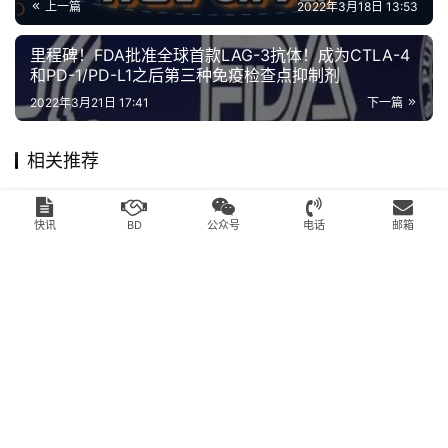
里程碑！FDA批准全球首款LAG-3抗体！成为CTLA-4
和PD-1/PD-L1之后第三种免疫检查点抑制剂
2022年3月21日 17:41
下一篇
相关推荐
转载推荐
转载推荐
快讯
BD
公众号
电话
邮箱
《“十四五”医药工业发展规
Moderna的成功难以复制？
划》发布，力求原始创新、
下一匹黑马会是谁？
创新型药企迎来发展良机
2022年2月5日
2021年9月18日
转载推荐
转载推荐