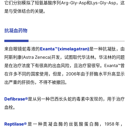
它们分别模拟了短氨基酸序列Arg-Gly-Asp和Lys-Gly-Asp，这
是与受体结合的关键。
抗凝血药物
来自眼镜蛇毒液的
Exanta™(ximelagatran)
是一种抗凝肽，由
阿斯利康(Astra Zeneca)开发，试图取代华法林。华法林的问题
是在治疗浓度下有很高的出血风险，且治疗窗很窄。Exanta™曾
在许多不同的国家使用，但是，2006年由于肝酶水平升高显示
出严重的肝损伤，不得不被撤回。
Defibrase®
是从另一种巴西长头蛇的毒素中发现的，用于治疗
血栓。
Reptilase®
是一种类凝血酶的丝氨酸蛋白酶，1958年，