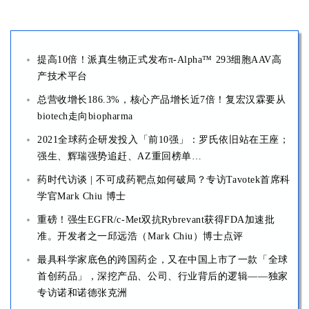
提高10倍！派真生物正式发布π-Alpha™ 293细胞AAV高
产技术平台
总营收增长186.3%，核心产品增长近7倍！复宏汉霖要从
biotech走向biopharma
2021全球药企研发投入「前10强」：罗氏依旧站在王座；
强生、辉瑞强势追赶、AZ重回榜单…
药时代访谈 | 不可成药靶点如何破局？专访Tavotek首席科
学官Mark Chiu 博士
重磅！强生EGFR/c-Met双抗Rybrevant获得FDA加速批
准。开发者之一邱远浩（Mark Chiu）博士点评
最具科学家底色的跨国药企，又在中国上市了一款「全球
首创药品」，深挖产品、公司、行业背后的逻辑——独家
专访诺和诺德张克洲
【重要通知】2022中美澳三地申报高峰论坛改为「线上举