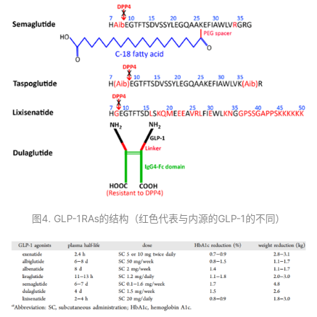
代
学
苑
A
l
l
E
n
g
l
i
s
图4. GLP-1RAs的结构（红色代表与内源的GLP-1的不同）
h
联
系
我