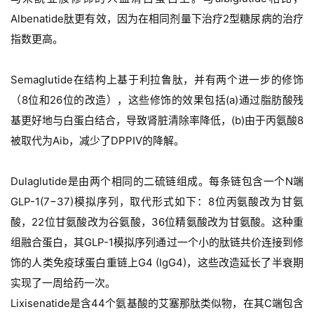
Albenatide肽更有效，因为在相同剂量下治疗2型糖尿病的治疗
指数更高。
Semaglutide在结构上基于利拉鲁肽，并有两个进一步的修饰
（8位和26位的改造），这些修饰的效果包括(a)通过脂肪酸残
基更好地与白蛋白结合，导致肾脏清除率降低，(b)由于丙氨酸8
被取代为Aib，减少了DPPIV的降解。
Dulaglutide是由两个相同的二硫链组成。每条链包含一个N端
GLP-1(7−37)模拟序列，取代形式如下：8位丙氨酸改为甘氨
酸，22位甘氨酸改为谷氨酸，36位精氨酸改为甘氨酸。这种重
组融合蛋白，其GLP-1模拟序列通过一个小的肽链共价连接到修
饰的人类免疫球蛋白重链上G4 (IgG4)，这些改造延长了半衰期
实现了一周给药一次。
Lixisenatide是含44个氨基酸的艾塞那肽类似物，在其C端包含