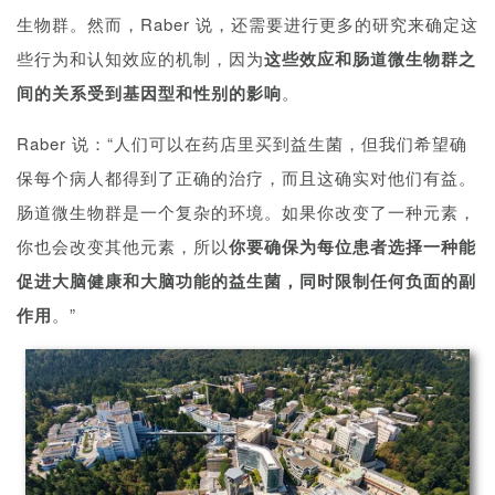
首
生物群。
然而，Raber 说，还需要进行更多的研究来确定这
页
些行为和认知效应的机制，因为
这些效应和肠道微生物群之
间的关系受到基因型和性别的影响
。
药
资
Raber 说：“人们可以在药店里买到益生菌，但我们希望确
讯
保每个病人都得到了正确的治疗，而且这确实对他们有益。
肠道微生物群是一个复杂的环境。如果你改变了一种元素，
视
频
你也会改变其他元素，所以
你要确保为每位患者选择一种能
专
促进大脑健康和大脑功能的益生菌，同时限制任何负面的副
区
作用
。”
精
彩
活
动
B