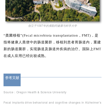
D
投
融
资
创立于1587年的
俄勒冈
健康与科学
大学
平
台
登录
注册
“粪菌移植”(Fecal microbiota transplantation，FMT)，是
指将健康人粪便中的肠道菌群，移植到患者胃肠道内，重建
药
新的肠道菌群，实现肠道及肠道外疾病的治疗。国际上FMT
时
在成人应用已经比较成熟。
代
学
苑
参考文献
A
l
Source：Oregon Health & Science University
l
E
Fecal implants drive behavioral and cognitive changes in Alzheimer’s
n