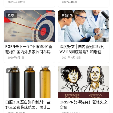
风险
2021年4月12日
2022年4月6日
药资讯
转载推荐
FGFR是下一个“不限癌种”新
深度好文 | 国内新冠口服药
靶标？国内外多家公司布局
VV116到底是啥？和瑞德西
韦、默沙东口服药有何区别
2020年8月1日
2021年10月19日
转载推荐
药资讯
口服3CL蛋白酶抑制剂：盐
CRISPR剪得诺奖！张锋失之
野义公布临床结果，预计
交臂
2022年1季度在日本上市