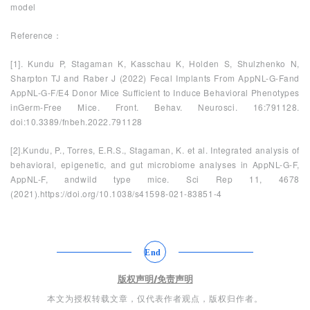
model
g
l
Reference：
i
s
[1]. Kundu P, Stagaman K, Kasschau K, Holden S, Shulzhenko N,
Sharpton TJ and Raber J (2022) Fecal Implants From AppNL-G-Fand
h
AppNL-G-F/E4 Donor Mice Sufficient to Induce Behavioral Phenotypes
inGerm-Free Mice. Front. Behav. Neurosci. 16:791128.
联
doi:10.3389/fnbeh.2022.791128
系
[2].Kundu, P., Torres, E.R.S., Stagaman, K. et al. Integrated analysis of
我
behavioral, epigenetic, and gut microbiome analyses in AppNL-G-F,
们
AppNL-F, andwild type mice. Sci Rep 11, 4678
(2021).https://doi.org/10.1038/s41598-021-83851-4
End
版权声明/免责声明
本文为授权转载文章，仅代表作者观点，版权归作者。