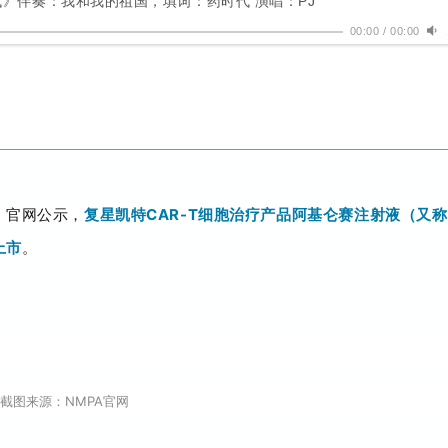
》伴奏：我和我的祖国，填词：药时代 演唱：PJ
00:00
/
00:00
）官网公示，
复星凯特CAR-T细胞治疗产品阿基仑赛注射液（又
上市
。
截图来源：NMPA官网