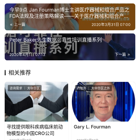
代
今早9点 Jan Fourman博士主讲医疗器械和组合产品之
学
FDA法规及注册策略解读——关于医疗器械和组合产品
苑
的最新变动
上一篇
2020年3月31日 07:00
A
Peter Baker先生数据可靠性培训直播系列
l
l
2020年4月1日 07:13
下一篇
E
n
相关推荐
g
l
咨询需求 ｜ 大中华区
药智库 ｜ 大中华区之外
i
s
h
联
寻找提供眼科疾病临床前动
​Gary L. Fourman
系
物模型的中国CRO公司
我