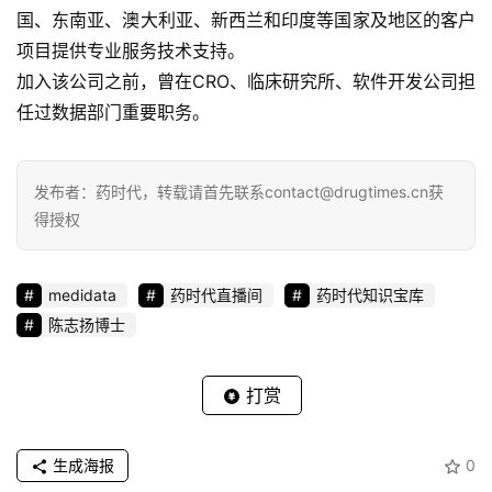
专
国、东南亚、澳大利亚、新西兰和印度等国家及地区的客户
区
项目提供专业服务技术支持。
加入该公司之前，曾在CRO、临床研究所、软件开发公司担
精
任过数据部门重要职务。
彩
活
动
发布者：药时代，转载请首先联系contact@drugtimes.cn获
得授权
B
D
投
medidata
药时代直播间
药时代知识宝库
融
陈志扬博士
资
平
打赏
台
登录
注册
药
生成海报
0
时