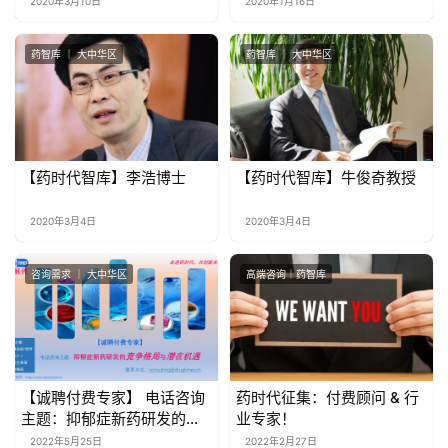
2020年3月10日
2020年1月16日
们
药智库 ｜ 大中华区
药智库 ｜ 大中华区
【药时代智库】李浩博士
【药时代智库】牛俊奇教授
2020年3月4日
2020年3月4日
咨询需求 ｜ 大中华区
高端咨询｜药智库
【诚聘付费专家】 电话咨询
药时代征集：付费顾问 & 行
主题：抑郁症新药研发的竞
业专家！
争格局与潜在机遇
2022年5月25日
2022年2月27日