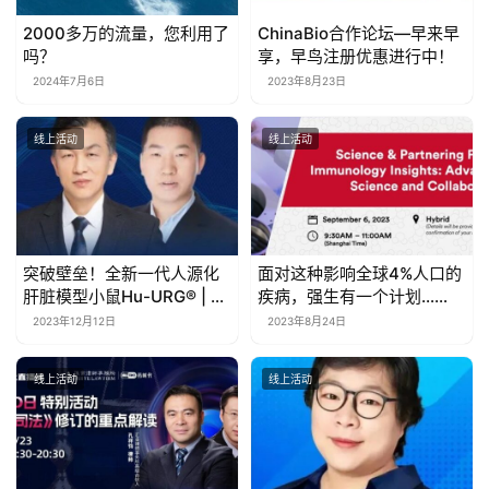
2000多万的流量，您利用了
ChinaBio合作论坛—早来早
吗？
享，早鸟注册优惠进行中！
2024年7月6日
2023年8月23日
线上活动
线上活动
突破壁垒！全新一代人源化
面对这种影响全球4%人口的
肝脏模型小鼠Hu-URG® | 药
疾病，强生有一个计划……
时代直播间
2023年12月12日
2023年8月24日
线上活动
线上活动