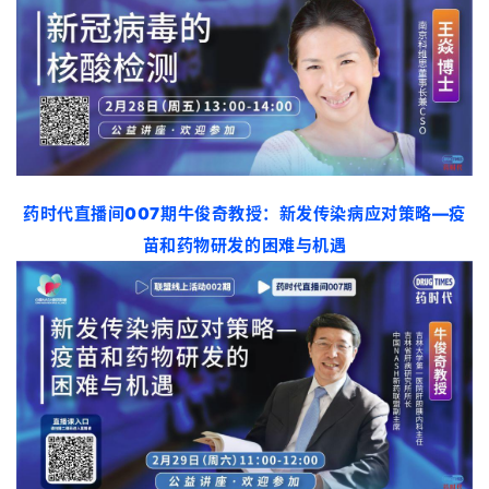
动
B
D
投
融
资
平
药时代直播间007期
牛俊奇教授：
新发传染病应对策略—疫
台
登录
注册
苗和药物研发的困难与机遇
药
时
代
学
苑
A
l