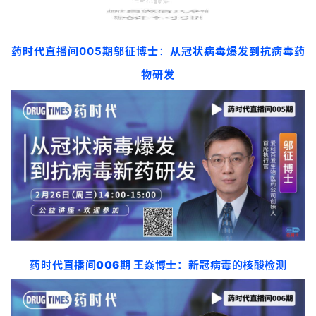
直播课预告
药时代直播间005期
邬征博士
：
从冠状病毒爆发到抗病毒药
首
页
物研发
药
资
讯
视
频
专
区
药时代
直播间006期
王焱博士：
新冠病毒的核酸检测
精
彩
活