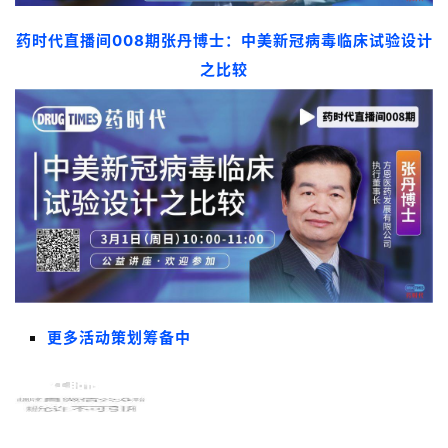
l
E
药时代直播间008期
张丹博士：
中美新冠病毒临床试验设计
n
之比较
g
l
i
s
h
联
系
我
们
更多活动策划筹备中
往期回顾
往期回顾