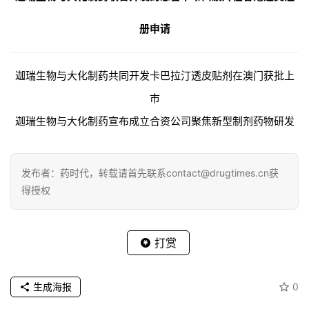
g
册申请
l
i
s
迦瑞生物与大化制药共同开发卡巴拉汀透皮贴剂在澳门获批上
h
市
联
迦瑞生物与大化制药宣布成立合资公司聚焦新型制剂药物研发
系
我
们
发布者：药时代，转载请首先联系contact@drugtimes.cn获
得授权
打赏
生成海报
0