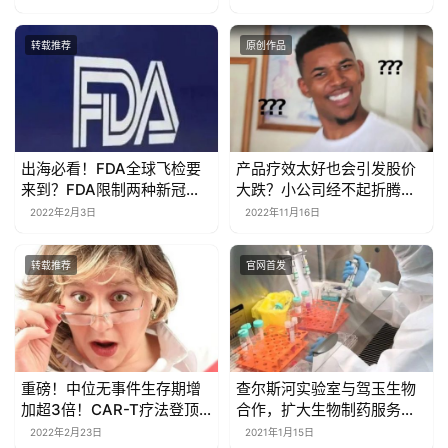
转载推荐
原创作品
出海必看！FDA全球飞检要
产品疗效太好也会引发股价
来到？FDA限制两种新冠抗
大跌？小公司经不起折腾
体的使用，发布多篇仿制药
了…
2022年2月3日
2022年11月16日
申报相关指南，WHO单克隆
抗体安全生产和质量控制指
转载推荐
官网首发
南
重磅！中位无事件生存期增
查尔斯河实验室与驾玉生物
加超3倍！CAR-T疗法登顶
合作，扩大生物制药服务的
《NEJM》！
能力
2022年2月23日
2021年1月15日