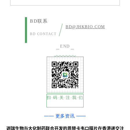
B
D
投
融
BD联系
BD@JHKBIO.COM
资
BD CONTACT
平
台
登录
注册
END
药
时
代
学
苑
扫·码·关·注·我·们
A
l
—— 更多资讯 ——
l
E
迦瑞生物与大化制药联合开发的恩替卡韦口膜片在香港递交注
n