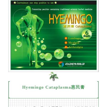
Hyemingo Cataplasma惠民膏