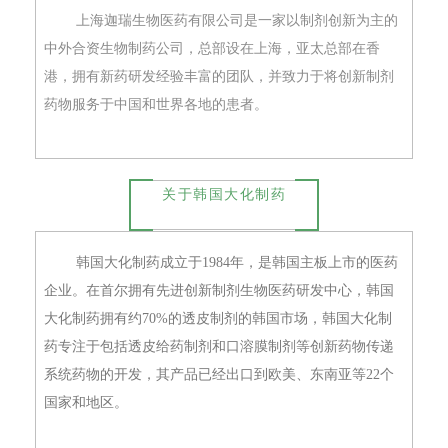
首
上海迦瑞生物医药有限公司是一家以制剂创新为主的
页
中外合资生物制药公司，总部设在上海，亚太总部在香
港，拥有新药研发经验丰富的团队，并致力于将创新制剂
药
药物服务于中国和世界各地的患者。
资
讯
视
关于韩国大化制药
频
专
韩国大化制药成立于1984年，是韩国主板上市的医药
区
企业。在首尔拥有先进创新制剂生物医药研发中心，韩国
大化制药拥有约70%的透皮制剂的韩国市场，韩国大化制
精
彩
药专注于包括透皮给药制剂和口溶膜制剂等创新药物传递
活
系统药物的开发，其产品已经出口到欧美、东南亚等22个
动
国家和地区。