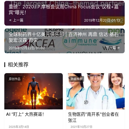
重磅：2020J.P.摩根会议周China Focus会议“议程+嘉
宾”曝光！
上一篇
2019年12月20日 01:13
全球制药界十亿美元俱乐部 | 百济神州 再鼎 信达 基石
复宏汉霖 君实
2019年12月22日 01:02
下一篇
相关推荐
原创作品
转载推荐
AI “盯上” 大热赛道！
生物医药“南开系”创业者在
张江
2025年3月14日
2021年10月27日