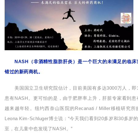
NASH（非酒精性脂肪肝炎）
是一个巨大的未满足的临床
错过的新药商机。
美国国立卫生研究院估计，目前美国有多达3000万人，即
患有NASH。更可怕的是，由于肥胖率上升，肝脏专家看到患
越来越年轻。纽约西奈山医院的Recanati / Miller移植研
Leona Kim-Schluger博士说：“今天我们看到20多岁和30多
至，在儿童中也发现了NASH。”