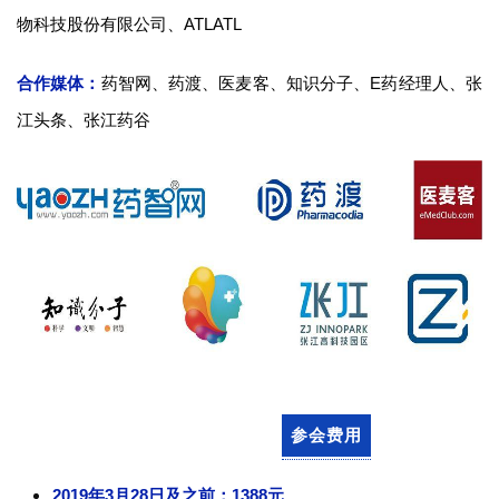
台
登录
注册
物科技股份有限公司、
ATLATL
药
合作媒体：
药智网、药渡、医麦客、知识分子、E药经理人、张
时
江头条、张江药谷
代
学
苑
A
l
l
E
n
g
l
i
参会费用
s
h
2019年3月28日及之前：
1388元