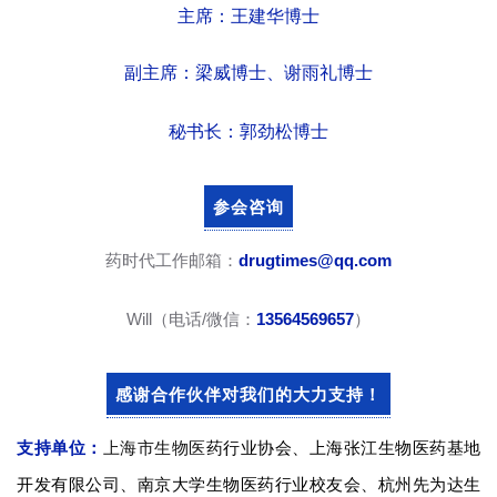
讯
主席：王建华博士
视
副主席：梁威博士、谢雨礼博士
频
专
秘书长：郭劲松博士
区
参会咨询
精
彩
药时代工作邮箱：
drugtimes@qq.com
活
动
Will（电话/微信：
13564569657
）
B
D
感谢合作伙伴对我们的大力支持！
投
融
支持单位：
上海市生物医
药行业协会、上海张江生物医药基地
资
开发有限公司、南京大学生物医药行业校友会、
杭州先为达生
平