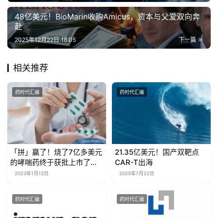
48亿美元！BioMarin收购Amicus，资本与父爱双向奔
赴
2025年12月22日 18:05
下一篇
相关推荐
药时代汇编
药时代汇编
「拼」赢了！烧了7亿多美元
21.35亿美元！国产双靶点
的哮喘药终于获批上市了，
CAR-T出海
是用2款老药拼起来的
2023年1月12日
2025年7月22日
药时代汇编
药时代汇编