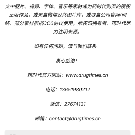
苑
文中图片、视频、字体、音乐等素材或为药时代购买的授权
正版作品，或来自微信公共图片库，或取自公司官网/网
A
络，部分素材根据CC0协议使用，版权归拥有者，药时代尽
l
力注明来源。
l
E
如有任何问题，请与我们联系。
n
g
衷心感谢！
l
i
药时代官方网站：
www.drugtimes.cn
s
h
电话：13651980212
联
微信：27674131
系
我
邮箱：contact@drugtimes.cn
们