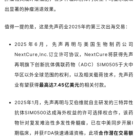
出显著的肿瘤消退效果。
值得一提的是，这是
先声药业2025年的第三次出海交易：
2025年6月，先声再明与美国生物制药公司
NextCure,Inc
.订立许可协议，
NextCure
将获得先声
首
页
再明旗下创新抗体偶联药物（ADC）SIM0505于大中
华区以外全球范围的权利，以及相关载荷技术，先声药
药
业有望获得
最高达7.45亿美元
的相关付款。
资
讯
2025年1月，先声再明与艾伯维就自主研发的三特异性
视
抗体SIM0500达成海外权益的许可选择权合作，该药
频
物针对复发难治性多发性骨髓瘤，已在中美同步开展I
专
期临床，并获FDA快速通道资格，此项
合作潜在交易额
区