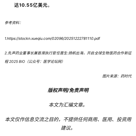
达10.55亿美元
。
精
彩
参考资料：
活
动
1.
https://stockn.xueqiu.com/02096/20251222781110.pdf
B
2.先声药业董事长兼首席执行官任晋生:扬帆出海，开启全球生物医药合作新征
D
程 2025 BIO（公众号：医学论坛网）
投
融
图片来源：药时代
资
平
版权声明/免责声明
台
登录
注册
本文为汇编文章。
药
本文仅作信息交流之目的，不提供任何商用、医用、投资用
时
代
建议。
学