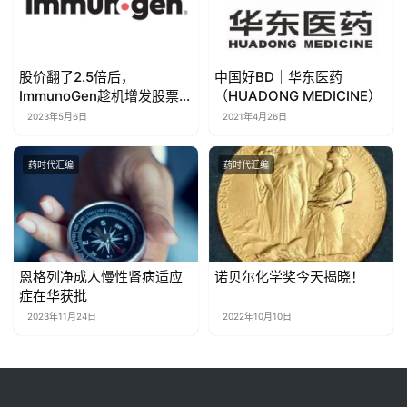
股价翻了2.5倍后，
​中国好BD｜华东医药
ImmunoGen趁机增发股票
（HUADONG MEDICINE）
3.25亿美元！
2023年5月6日
2021年4月26日
药时代汇编
药时代汇编
恩格列净成人慢性肾病适应
诺贝尔化学奖今天揭晓！
症在华获批
2023年11月24日
2022年10月10日