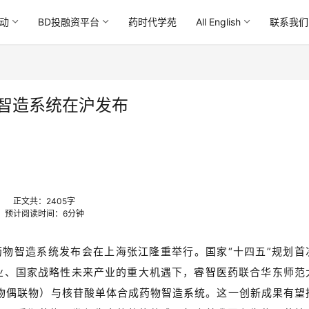
动
BD投融资平台
药时代学苑
All English
联系我们
物智造系统在沪发布
正文共：
2405
字
预计阅读时间：
6
分钟
药物智造系统发布会在上海张江隆重举行。国家“十四五”规划首
业、国家战略性未来产业的重大机遇下，
睿智医药
联合华东师范
药物偶联物）与核苷酸单体合成药物智造系统。这一创新成果有望