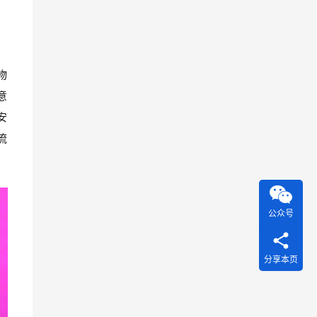
物
意
安
流
公众号
分享本页