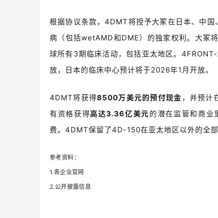
根据协议条款，4DMT将授予大冢在日本、中国
病（包括
wet
AMD和DME）的独家权利。大冢
球所有3期临床活动，包括亚太地区。4FRONT-
放，日本的临床中心预计将于2026年1月开放。
4DMT将获得
8500万美元的预付现金
，并预计
有资格获得
高达3.36亿美元
的潜在监管和商业
费。4DMT保留了4D-150在亚太地区以外的
参考资料：
1.各企业官网
2.公开披露信息