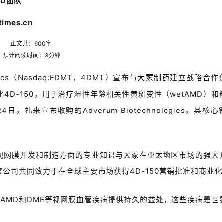
BD团队
imes.cn
正文共：6
00
字
预计阅读时间：
3
分钟
eutics（Nasdaq:FDMT，4DMT）宣布与
大冢制药
建立战略合作
D-150，用于治疗湿性年龄相关性黄斑变性（wetAMD）和
礼来宣布收购的Adverum Biotechnologies，其核心
、视网膜开发和制造方面的专业知识与大冢在亚太地区市场的强大
公司共同致力于在全球主要市场获得4D-150营销批准和商业
性AMD和DME等视网膜血管疾病提供持久的益处，这些疾病是世