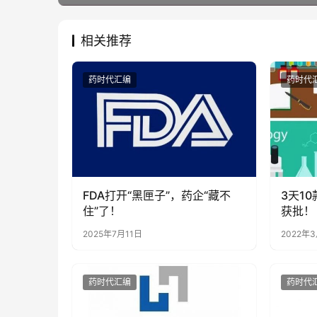
相关推荐
药时代汇编
药时代
FDA打开“黑匣子”，药企“藏不
3天1
住”了！
获批！
自测流
2025年7月11日
2022年
药时代汇编
药时代