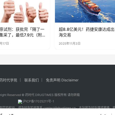
原试剂：获批完「隔了一
超8.8亿美元！药捷安康达成出
集采了，最低7.9元（附
海交易
诊疗方案）
3月17日
2025年11月3日
药时代学苑
联系我们
免责声明 Disclaimer
yright Reserved © 药时代 DRUGTIMES 版权所有 请勿转载
沪ICP备17025211号-1
到您的权益，请及时告知并联系
contact@drugtimes.cn
，本站将及时处理或撤换，