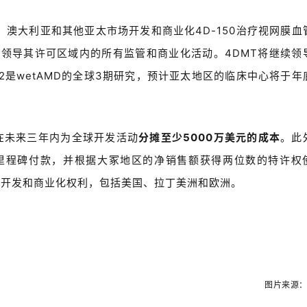
、澳大利亚和其他亚太市场开发和商业化4D-150治疗视网膜血
将领导其许可区域内的所有监管和商业化活动。4DMT将继续领
2是
wet
AMD的全球3期研究，预计亚太地区的临床中心将于年
在未来三年内为全球开发活动
分摊至少5000万美元的成本
。此
里程碑付款，并根据大冢地区的净销售额获得两位数的特许权
全部开发和商业化权利，包括美国、拉丁美洲和欧洲。
图
片来源