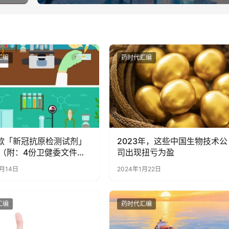
汇编
药时代汇编
0款「新冠抗原检测试剂」
2023年，这些中国生物技术公
（附：4份卫健委文件及
司出现扭亏为盈
程）
3月14日
2024年1月22日
汇编
药时代汇编