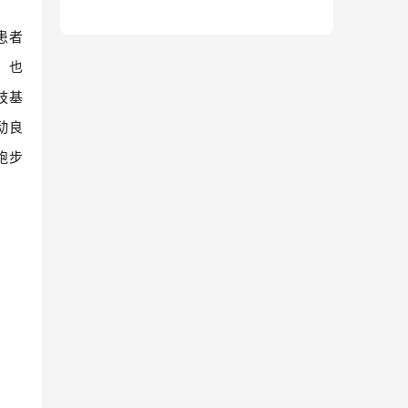
患者
，也
肢基
动良
跑步