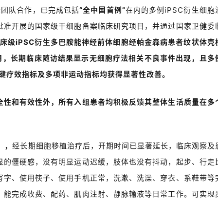
长团队合作，已完成包括
“全中国首例
”
在内的多例
iPSC
衍生细胞
批准开展的国家级干细胞备案临床研究项目，并通过国家卫健委
临床级
iPSC
衍生多巴胺能神经前体细胞经帕金森病患者纹状体壳
月，长期临床随访结果显示无细胞疗法相关不良事件出现，且多
键疗效指标及多项非运动指标均获得显著性改善。
全性和有效性外，所有入组患者均积极反馈其整体生活质量在多
），
经长期细胞移植治疗后，开期时间已显著延长，临床观察
及
显的僵硬感，没有明显运动迟缓，肢体也没有抖动，起步、行走
写字、使用筷子、使用手机正常，洗漱、洗澡、穿衣、系鞋带等
，能完成收费、配药、肌肉注射、静脉输液等日常工作。可实现