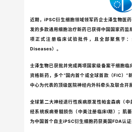
近期，
iPSC
衍生细胞领域领军药企
士泽生物
医药
发的多款通用细胞治疗新药已获得
中国国家药监
项正式注册临床试验批件，且全部聚焦于：
Diseases
）。
士泽生物
已获批并完成两项国家级备案干细胞临床
资格新药，多个“国内首个或全球首款（
FIC
）“
中心为代表的顶级医院神经内外科牵头及联合开
全球第二大神经退行性疾病原发性帕金森病（中
经系统疾病脊髓损伤（中美注册临床
I
期）；肌
为中国首个自主
iPSC
衍生细胞药获美国
FDA
认证