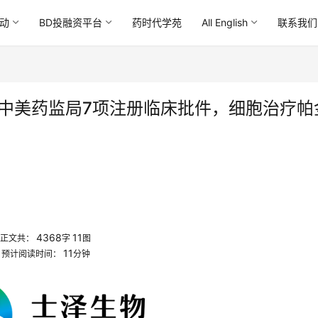
动
BD投融资平台
药时代学苑
All English
联系我们
批中美药监局7项注册临床批件，细胞治疗帕
4368
11
正文共：
字
图
11
预计阅读时间：
分钟