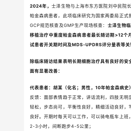
2024
年，
士
泽生物与上海市东方医院刘中民院
帕金森病患者，此项临床研究为国家两委局正式
GCP
规范核查及
GMP
生产现场核查：
士泽生物
移植治疗中重度帕金森病患者最长随访期
>12
个
试患者开关期时间及
MDS-UPDRS
评分量表等关
除临床随访结果表明长期细胞治疗具有良好的安
面有显著改善：
代表患者：胡某（化名；男性，
10
年帕金森病史
反馈：面部表情趋于正常，讲话流利，四肢无明
轻松，步态尚可，平衡性良好，精细活动良好，
良好。开期时每天可以工作，可以骑电瓶车上班
2-3
小时，间断跑步
4-5
公里；