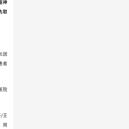
枢神
先取
长团
患者
医院
任
/
王
，用