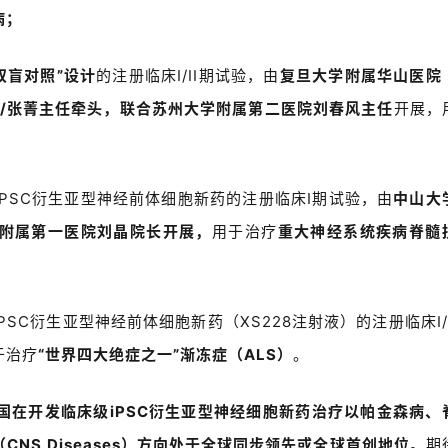
病
；
双盲对照
”
设计
的注册临床
I/II
期试验，由
复旦大学附属华山医院
/
张菁主任牵头，联合苏州大学附属第二医院刘春风主任
开展，
iPSC
衍生亚型神经前体细胞新药的注册临床
I
期试验，由
中山大
附属第一医院刘晶院长开展，
用于治疗
重大神经系统疾病脊髓
iPSC
衍生亚型神经前体细胞新药（
XS228
注射液）的注册临床
I/
于治疗
“世界四大绝症之一”渐冻症（
ALS
）
。
国在开发临床级
iPSC
衍生亚型神经细胞新药治疗以帕金森病、
（
CNS Diseases
）
方向处于全球同步领先或全球首创地位。
期