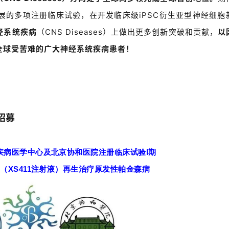
展的多项注册临床试验，在开发临床级
iPSC
衍生亚型神经细胞
经系统疾病
（
CNS Diseases
）
上做出更多创新突破和贡献，
以
全球受苦难的广大神经系统疾病患者！
招募
疾病医学中心及北京协和医院注册临床试验
I
期
液（
XS411
注射液）再生治疗原发性帕金森病