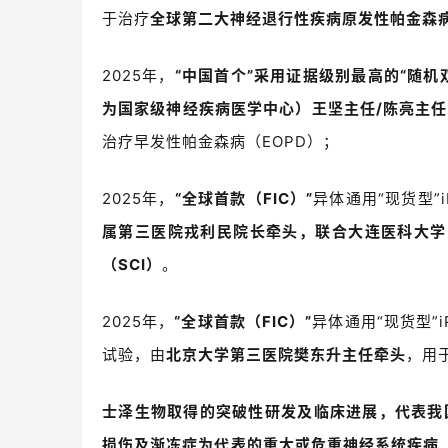
于治疗
全球第二大神经退行性疾病原发性帕金森
2025
年，
“中国首个”采用证据级别最高的
“
随机
为国家级神经疾病医学中心）王坚主任
/
陈亮主任
治疗
早发性帕金森病（
EOPD
）
；
2025
年，
“全球首款（
FIC
）”
异体通用
“
现货型
”
属第三医院戎利民院长牵头
，
联合大连医科大学
（
SCI
）
。
2025
年，
“全球首款（
FIC
）”
异体通用
“
现货型
”
试验，由
北京大学第三医院樊东升主任牵头
，
用
士泽生物取得的突破性研发及临床进展，代表我
损伤及渐冻症为代表的重大或危重神经系统疾病