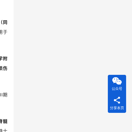
（同
用于
学附
损伤
公众号
II
期
分享本页
脊髓
待士