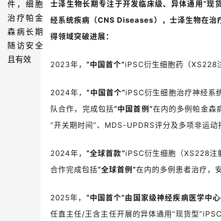
士泽生物长期专注于开发临床级、异体通用
“
现
经系统疾病（
CNS Diseases
），
士泽生物在治
得领域突破进展：
2023
年，
“
中国首个
”
iPSC
衍生细胞药（
XS228
2024
年，
“中国首个”
iPSC
衍生细胞治疗神经系
队合作，完成包括
“
中国首例
”
在内的多例帕金森
“
开关期时间
”
、
MDS-UPDRS
评分及多项非运动
2024
年，
“全球首款”
iPSC
衍生细胞（
XS228
注
合作完成包括
“
全球首例
”
在内的多例患者治疗，
2025
年，
“中国首个”
由
国家级神经疾病医学中心
任直主任
/
王含主任
开展的异体通用“现货型”
iPS