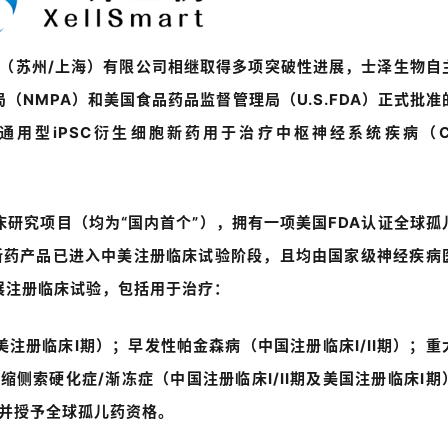
（苏州
/
上海）有限公司相继取得多项突破性进展，士泽生物自
局（
NMPA
）和美国食品药品监督管理局（
U.S.FDA
）正式批准
通用型
iPSC
衍生细胞新药用于治疗中枢神经系统疾病（
研究项目（均为“国内首个”），拥有一项美国
FDA
认证全球孤
新药产品已进入中美注册临床试验阶段，且
均由国家级神经疾病
展注册临床试验，
包括用于治疗：
美注册临床
I
期）；早发性帕金森病（中国注册临床
I/II
期）；重
萎缩侧索硬化症
/
渐冻症（中国注册临床
I/II
期及美国注册临床
I
期
并授予全球孤儿药资格。