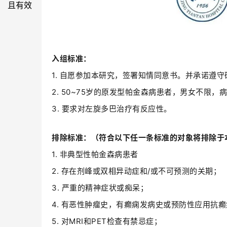
入组标准：
1.
自愿参加本研究，签署知情同意书。并承诺遵守
2. 50~75
岁的原发型帕金森病患者，男女不限，
3.
要求对左旋多巴治疗有反应性。
排除标准：（符合以下任一条标准的对象将排除于
1.
非典型性帕金森病患者
2.
存在剂峰或双相异动症和
/
或不可预测的关期；
3.
严重的精神症状或痴呆；
4.
有恶性肿瘤史，有癫痫发病史或预防性应用抗癫
5.
对
MRI
和
PET
检查有禁忌症；