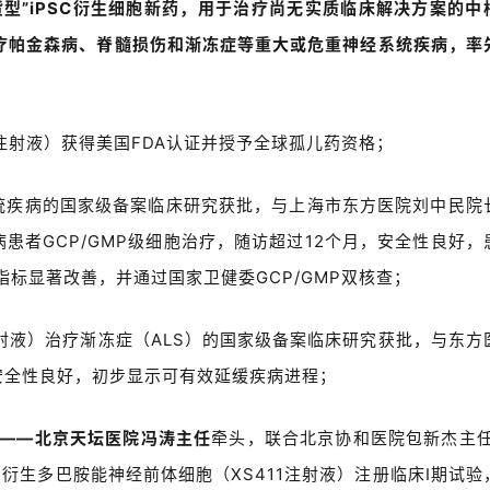
货型
”iPSC
衍生细胞新药，用于治疗尚无实质临床解决方案的中
疗帕金森病、脊髓损伤和渐冻症等重大或危重神经系统疾病，率
注射液）获得美国
FDA
认证并授予全球孤儿药资格；
统疾病的国家级备案临床研究获批，与上海市东方医院刘中民院
病患者
GCP/GMP
级细胞治疗，随访超过
12
个月，安全性良好，
指标显著改善，并通过国家卫健委
GCP/GMP
双核查；
射液）治疗渐冻症（
ALS
）的国家级备案临床研究获批，与东方
安全性良好，初步显示可有效延缓疾病进程；
——
北京天坛医院冯涛主任
牵头，联合北京协和医院包新杰主
C
衍生多巴胺能神经前体细胞（
XS411
注射液）注册临床
I
期试验