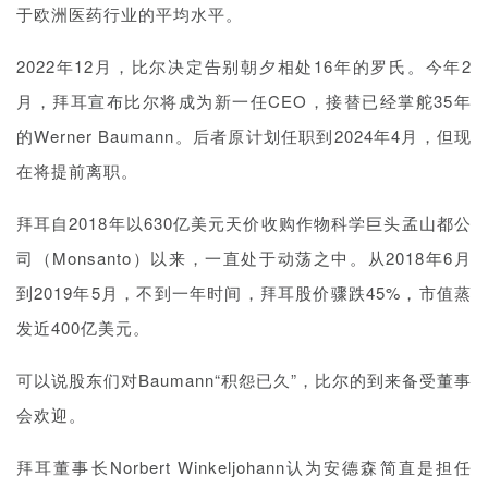
于欧洲医药行业的平均水平。
2022年12月，
比尔决定告别
朝夕相处16年的罗氏。今年2
月，拜耳宣布
比尔
将成为新一任CEO，接替已经掌舵35年
的Werner Baumann。后者原计划任职到2024年4月，但现
在将提前离职。
拜耳自2018年以630亿美元天价收购作物科学巨头
孟山都公
司
（
Monsanto
）以来，一直处于动荡之中。从2018年6月
到2019年5月，不到一年时间，拜耳股价骤跌45%，市值蒸
发近400亿美元。
可以说股东们对Baumann“积怨已久”，比尔的到来备受董事
会欢迎。
拜耳董事长Norbert Winkeljohann认为安德森简直是担任