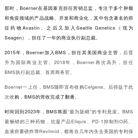
页
那时，Boerner在基因泰克担任营销总监，专注于
多个肿瘤
和免疫领域的产品战略、开发和商业化，其中包含著名的
癌
药
资
症药物Avastin。之后又加入Seattle Genetics（现为
讯
Seagen），担任了一年的商业执行副总裁。
视
2015年，Boerner加入BMS，担任其美国商业主管
，后晋
频
升为国际商业主管。
2018年，Boerner再次高升，担任
专
BMS执行副总裁、首席商务官。
区
Boerner一上任，BMS随即宣布收购Celgene。
后得益于此
精
次收
购，BMS的营收完成了翻番。
彩
活
时间回到2023年，BMS将面
“最为陡峭”的专利悬
崖。BMS
动
最畅销的三种药物，
抗凝产品Eliquis、PD-1抑制剂O药、
B
血液癌重磅炸弹Revlimid，
都将在几年内失去美国的专利保
D