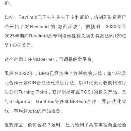
护。
投
融
如今，
Revlimid已于去年失去了专利庇护，
仿制药制造商已
资
经开始了对Revlimid 的“激烈猛攻”。
据预测，2020年至
平
台
2025年期间Revlimid的专利排他性相关损失将高达约120亿
登录
注册
至140亿美元。
药
时
这个时期上任的
Boerner，可谓是临危受命。
代
学
虽然在2022年，BMS已经加快了收并购的步伐：
超10亿美
苑
元合作开发
CIN合成致死癌症疗法、
以41亿美元收购精准疗
法公司Turning Point，获得明星靶点ROS1的相关产品、又
A
与
BridgeBio、
GentiBio等多家Biotech合作，逐步
优化管
l
l
线，布局多元化的产品组合。
E
n
但想押宝，谈何容易？这时，压力给到了
具有丰富商业经验
g