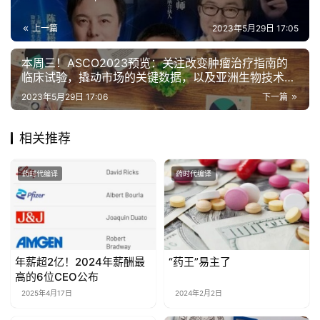
上一篇
2023年5月29日 17:05
本周三！ASCO2023预览：关注改变肿瘤治疗指南的
临床试验，撬动市场的关键数据，以及亚洲生物技术公
司的崛起 | 药时代直播间
2023年5月29日 17:06
下一篇
相关推荐
药时代编译
药时代编译
年薪超2亿！2024年薪酬最
“药王”易主了
高的6位CEO公布
2025年4月17日
2024年2月2日