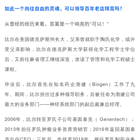
如此一个向往自由的灵魂，可以领导百年老店拜耳吗？
从曾经的经历来看，答案是一个响亮的“可以！”
比尔在美国德克萨斯州长大，父亲曾就职于陶氏化学，或许
受父亲影响，比尔在德克萨斯大学获得化学工程学士学位
后，又前往麻省理工继续深造，攻读了管理和化学工程硕士
课程。
毕业后，比尔首先在知名药企渤健（Biogen）工作了九
年。期间，比尔担任过多种领导职务，后被任命为渤健公司
最大的业务部门——神经系统部门的副总裁兼总经理。
2006年，比尔转至
罗氏子公司基因泰克
（
Genentech
）；
2013年担任罗氏肿瘤业务首席营销官；2016年返回基因泰
克出任CEO；三年后，也就是2019年，接任罗氏制药业务