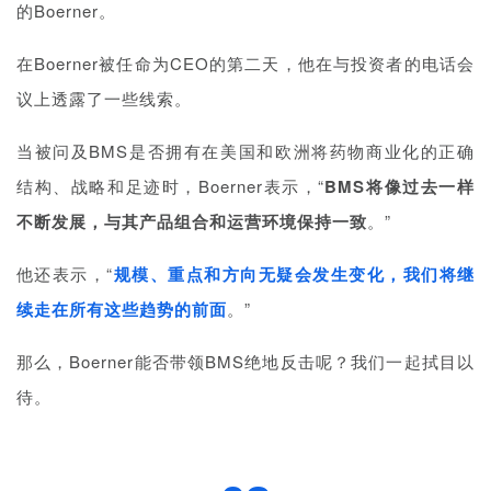
的
Boerner
。
l
i
在
Boerner
被任命为CEO的第二天，他在与投资者的电话会
s
议上透露了一些线索。
h
当被问及BMS是否拥有在美国和欧洲将药物商业化的正确
联
结构、战略和足迹时，Boerner表示，“
BMS将像过去一样
系
我
不断发展，与其产品组合和运营环境保持一致
。”
们
他还表示，“
规模、重点和方向无疑会发生变化，我们将继
续走在所有这些趋势的前面
。”
那么，
Boerner能否带领BMS绝地反击呢？我们一起拭目以
待。