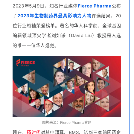
2023年5月9日，知名行业媒体
Fierce Pharma
公布
了
2023年生物制药界最具影响力人物
评选结果，20
位行业领袖荣登榜单。著
名的
华人
科学家、
全球基因
编辑领域顶尖学者
刘如谦（
David Liu）教授是入选
的唯一一位华人翘楚。
图片来源：
Fierce Pharma官网
现在，
药时代
对其中拜耳、BMS、诺华三家跨国药企