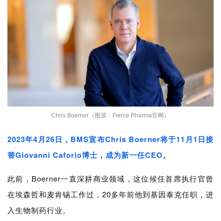
Chris Boerner
（图源：Fierce Pharma官网）
2023年4月26日，
BMS宣布
Chris Boerner将于11月1日接
替
Giovanni Caforio博士，
成为新一任CEO。
此前，Boerner一直深耕商业领域，这位候任首席执行官曾
在埃森哲和麦肯锡工作过，20多年前他到基因泰克任职，进
入生物制药行业。
首