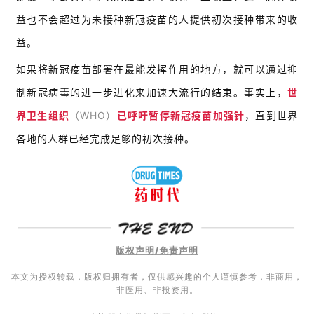
益也不会超过为未接种新冠疫苗的人提供初次接种带来的收
益。
首
页
如果将新冠疫苗部署在最能发挥作用的地方，就可以通过抑
制新冠病毒的进一步进化来加速大流行的结束。事实上，
世
药
界卫生组织
（WHO）
已呼吁暂停新冠疫苗加强针
，直到世界
资
讯
各地的人群已经完成足够的初次接种。
视
频
专
区
版权声明/免责声明
精
本文为授权转载，版权归拥有者，仅供感兴趣的个人谨慎参考，非商用，
彩
非医用、非投资用。
活