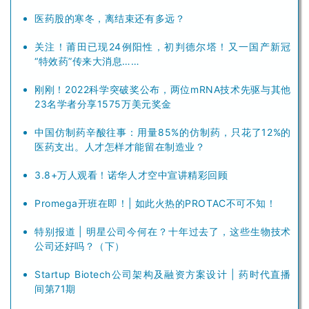
l
医药股的寒冬，离结束还有多远？
E
n
关注！莆田已现24例阳性，初判德尔塔！又一国产新冠
g
“特效药”传来大消息……
l
i
刚刚！2022科学突破奖公布，两位mRNA技术先驱与其他
23名学者分享1575万美元奖金
s
h
中国仿制药辛酸往事：用量85%的仿制药，只花了12%的
医药支出。人才怎样才能留在制造业？
联
3.8+万人观看！诺华人才空中宣讲精彩回顾
系
我
Promega开班在即！| 如此火热的PROTAC不可不知！
们
特别报道 | 明星公司今何在？十年过去了，这些生物技术
公司还好吗？（下）
Startup Biotech公司架构及融资方案设计 | 药时代直播
间第71期