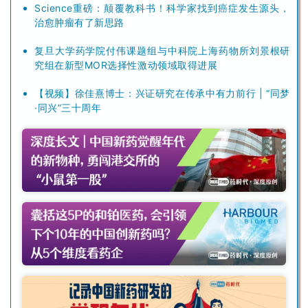
Science重磅：颠覆教科书！科学家找到癌症发生源头，
治愈肿瘤有了新思路
复旦大学药学院付伟课题组与中科院上海药物所刘景根研
究组在新型MOR选择性激动领域取得进展
【视频】徐佳熹博士：兴证研究在传承中有力前行 | “同梦
·同兴”三十周年