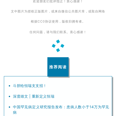
动
欢迎朋友们批评指正！衷心感谢！
文中图片为授权正版图片，或来自微信公共图片库，或取自网络
B
D
根据CC0协议使用，版权归拥有者。
投
任何问题，请与我们联系。衷心感谢！
融
资
平
台
登录
注册
药
推荐阅读
时
代
学
斗胆给恒瑞支支招！
苑
深度雄文 | 重新定义恒瑞
A
中国罕见病定义研究报告发布：患病人数小于14万为罕见
l
病