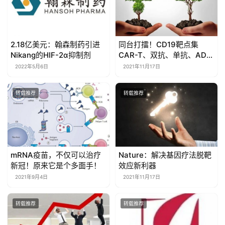
2.18亿美元：翰森制药引进
同台打擂！CD19靶点集
Nikang的HIF-2α抑制剂
CAR-T、双抗、单抗、ADC
四路“开花”
2022年5月6日
2021年11月17日
转载推荐
转载推荐
mRNA疫苗，不仅可以治疗
Nature：解决基因疗法脱靶
新冠！原来它是个多面手！
效应新利器
2021年9月4日
2021年11月17日
转载推荐
转载推荐